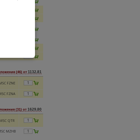
SC MEWB
MSC LXH
SC PRFV4
Москва
SXVY
MSC SXWE
SC NOVG
SC AFL77
1132.81
ложения (46) от
MSC FZNE
MSC FZNA
1629.80
ложения (31) от
MSC QTR
MSC MZHB