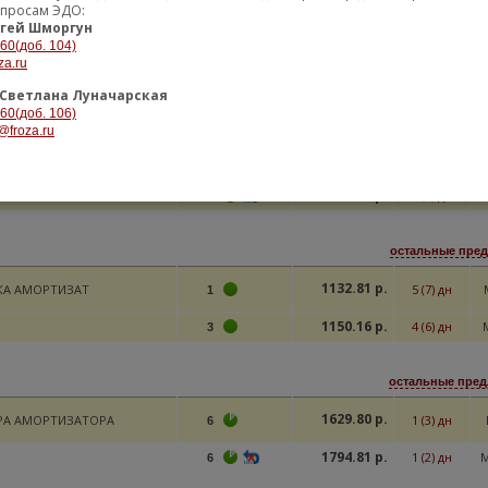
948.89 р.
16 (17) дн
M
10
опросам ЭДО:
гей Шморгун
968.39 р.
4 (5) дн
22
-60(доб. 104)
969.51 р.
4 (6) дн
M
za.ru
10
Светлана Луначарская
980.37 р.
10 (11) дн
10
-60(доб. 106)
@froza.ru
980.37 р.
10 (11) дн
10
1022.19 р.
2 (4) дн
M
10
1029.86 р.
3 (5) дн
M
5
остальные пред
1132.81 р.
А АМОРТИЗАТ
5 (7) дн
1
1150.16 р.
4 (6) дн
3
остальные пред
1629.80 р.
А АМОРТИЗАТОРА
1 (3) дн
6
1794.81 р.
1 (2) дн
6