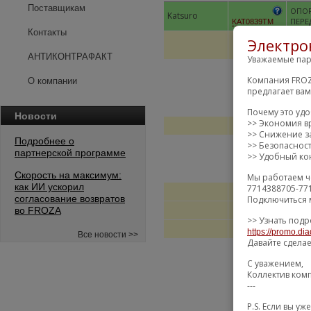
Поставщикам
ОПОР
Katsuro
ПЕРЕ
KAT0839TM
Контакты
Электро
АНТИКОНТРАФАКТ
Уважаемые пар
Компания FROZ
О компании
предлагает ва
Почему это уд
Новости
>> Экономия в
>> Снижение за
Подробнее о
>> Безопаснос
партнерской программе
>> Удобный кон
Скорость на максимум:
Мы работаем ч
как ИИ ускорил
7714388705-77
согласование возвратов
Подключиться 
во FROZA
>> Узнать подр
https://promo.dia
Все новости >>
Давайте сдела
С уважением,
Коллектив ком
---
P.S. Если вы 