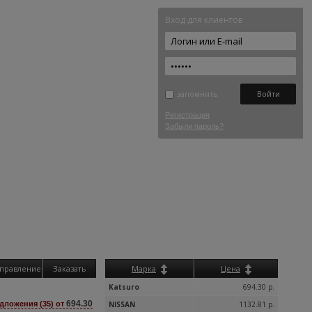
Вход для клиентов
запомнить
Регистрация
Забыли пароль?
правление
Заказать
Марка
Цена
Katsuro
694.30 р.
694.30
дложения (35) от
NISSAN
1132.81 р.