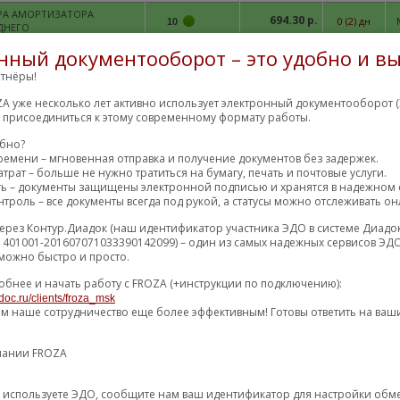
А АМОРТИЗАТОРА
694.30 р.
0 (2) дн
10
ДНЕГО
нный документооборот – это удобно и вы
807.42 р.
3 (4) дн
10
тнёры!
817.74 р.
12 (13) дн
10
A уже несколько лет активно использует электронный документооборот (
м присоединиться к этому современному формату работы.
817.74 р.
12 (13) дн
10
обно?
ремени – мгновенная отправка и получение документов без задержек.
837.14 р.
8 (10) дн
F
10
трат – больше не нужно тратиться на бумагу, печать и почтовые услуги.
ть – документы защищены электронной подписью и хранятся в надежном 
878.07 р.
4 (5) дн
10
троль – все документы всегда под рукой, а статусы можно отслеживать он
883.65 р.
11 дн
M
10
ерез Контур.Диадок (наш идентификатор участника ЭДО в системе Диадо
1401001-201607071033390142099) – один из самых надежных сервисов ЭДО
904.92 р.
10 (14) дн
M
10
можно быстро и просто.
906.62 р.
36 (48) дн
M
10
обнее и начать работу с FROZA (+инструкции по подключению):
909.02 р.
4 (6) дн
10
doc.ru/clients/froza_msk
ем наше сотрудничество еще более эффективным! Готовы ответить на ваш
909.82 р.
5 (6) дн
M
44
928.56 р.
1 (2) дн
10
пании FROZA
947.07 р.
5 дн
M
10
уже используете ЭДО, сообщите нам ваш идентификатор для настройки об