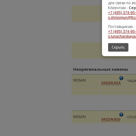
для связи по в
Клиентам -
Сер
+7 (495) 374-95
s.shmorgun@fro
Поставщикам -
+7 (495) 374-95
s.lunacharskaya
Скрыть
Неоригинальные замены
NISSAN
ЧАШК
543224U01A
NISSAN
ОПОР
543224U010