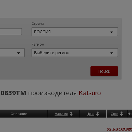
Страна
Регион
T0839TM
производителя
Katsuro
Описание
На
Наличие
Цена
Срок
остальные пре