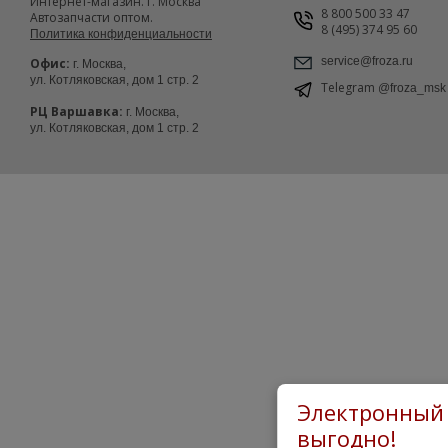
Интернет-магазин. г. Москва
8 800 500 33 47
Автозапчасти оптом.
8 (495) 374 95 60
Политика конфиденциальности
service@froza.ru
Офис:
г. Москва,
ул. Котляковская, дом 1 стр. 2
Telegram
@froza_msk
РЦ Варшавка:
г. Москва,
ул. Котляковская, дом 1 стр. 2
Электронный 
выгодно!