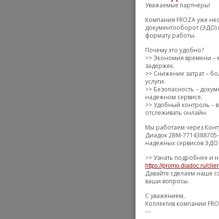
Уважаемые партнёры!
Компания FROZA уже нес
документооборот (ЭДО) 
формату работы.
Почему это удобно?
>> Экономия времени – 
задержек.
>> Снижение затрат – бо
услуги.
>> Безопасность – доку
надежном сервисе.
>> Удобный контроль – в
отслеживать онлайн.
Мы работаем через Конт
Диадок 2BM-7714388705-
надежных сервисов ЭДО 
>> Узнать подробнее и н
https://promo.diadoc.ru/clie
Давайте сделаем наше с
ваши вопросы.
С уважением,
Коллектив компании FR
---