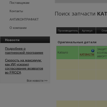
Поставщикам
Контакты
Поиск запчасти
KA
АНТИКОНТРАФАКТ
О компании
Производитель
Артикул
Опи
Новости
Оригинальные детали
Подробнее о
ЗАЩИТ
Katsuro
партнерской программе
КОЛПА
KAT0841TM
АМОРТ
Скорость на максимум:
как ИИ ускорил
согласование возвратов
во FROZA
Все новости >>