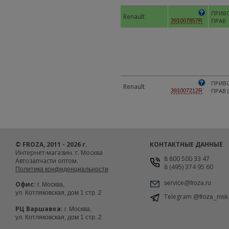
ПРИВ
Renault
ПРАВ
391007857R
ПРИВ
Renault
ПРАВ 
391007212R
© FROZA, 2011 - 2026 г.
КОНТАКТНЫЕ ДАННЫЕ
Интернет-магазин. г. Москва
8 800 500 33 47
Автозапчасти оптом.
8 (495) 374 95 60
Политика конфиденциальности
service@froza.ru
Офис:
г. Москва,
ул. Котляковская, дом 1 стр. 2
Telegram
@froza_msk
РЦ Варшавка:
г. Москва,
ул. Котляковская, дом 1 стр. 2