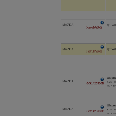
MAZDA
ДЕТАЛ
GG1322520
MAZDA
ДЕТАЛ
GG1422620
Шарн
MAZDA
компл
GG1425500B
приво
Шарн
MAZDA
компл
GG1425600C
приво