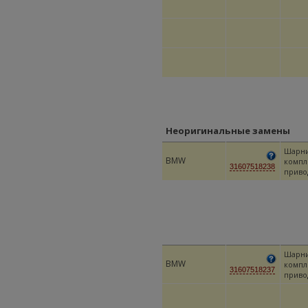
Неоригинальные замены
Шарн
BMW
компл
31607518238
приво
Шарн
BMW
компл
31607518237
приво