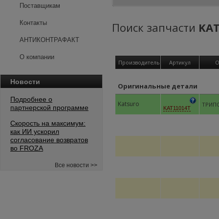
Поставщикам
Контакты
Поиск запчасти
KAT
АНТИКОНТРАФАКТ
О компании
Производитель
Артикул
О
Новости
Оригинальные детали
Подробнее о
Katsuro
ТРИПО
партнерской программе
KAT11014T
Скорость на максимум:
как ИИ ускорил
согласование возвратов
во FROZA
Все новости >>