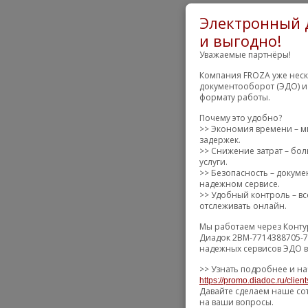
Электронный д
и выгодно!
Уважаемые партнёры!
Компания FROZA уже неск
документооборот (ЭДО) и
формату работы.
Почему это удобно?
>> Экономия времени – м
задержек.
>> Снижение затрат – бол
услуги.
>> Безопасность – докум
надежном сервисе.
>> Удобный контроль – вс
отслеживать онлайн.
Мы работаем через Конту
Диадок 2BM-7714388705-7
надежных сервисов ЭДО в
>> Узнать подробнее и на
https://promo.diadoc.ru/clien
Давайте сделаем наше со
на ваши вопросы.