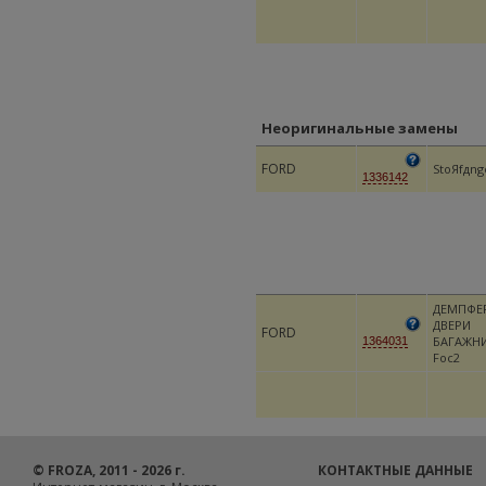
Неоригинальные замены
FORD
StoЯfдng
1336142
ДЕМПФЕ
ДВЕРИ
FORD
БАГАЖН
1364031
Foc2
© FROZA, 2011 - 2026 г.
КОНТАКТНЫЕ ДАННЫЕ