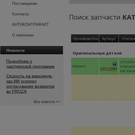
Поставщикам
Контакты
Поиск запчасти
KA
АНТИКОНТРАФАКТ
О компании
Производитель
Артикул
Описан
Новости
Оригинальные детали
Подробнее о
ОТБОЙН
Katsuro
партнерской программе
КРЫШКИ
KAT155BM
БАГАЖН
Скорость на максимум:
как ИИ ускорил
согласование возвратов
во FROZA
Все новости >>