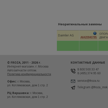
Неоригинальные замены
ОПОР
Daimler AG
ДВИГА
A6420940785
© FROZA, 2011 - 2026 г.
КОНТАКТНЫЕ ДАННЫЕ
Интернет-магазин. г. Москва
8 800 500 33 47
Автозапчасти оптом.
8 (495) 374 95 60
Политика конфиденциальности
service@froza.ru
Офис:
г. Москва,
ул. Котляковская, дом 1 стр. 2
Telegram
@froza_msk
РЦ Варшавка:
г. Москва,
ул. Котляковская, дом 1 стр. 2