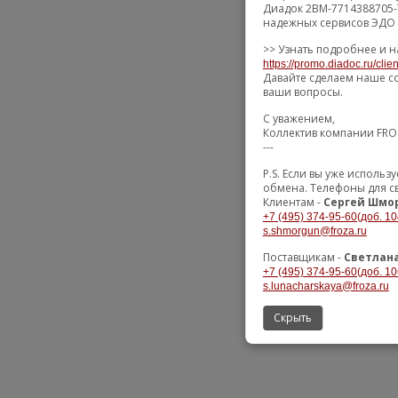
Диадок 2BM-7714388705-
надежных сервисов ЭДО 
>> Узнать подробнее и н
https://promo.diadoc.ru/clie
Давайте сделаем наше со
ваши вопросы.
С уважением,
Коллектив компании FR
---
P.S. Если вы уже исполь
обмена. Телефоны для с
Клиентам -
Сергей Шмо
+7 (495) 374-95-60(доб. 10
s.shmorgun@froza.ru
Поставщикам -
Светлан
+7 (495) 374-95-60(доб. 10
s.lunacharskaya@froza.ru
Скрыть