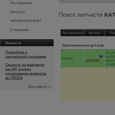
Поставщикам
Контакты
Поиск запчасти
KA
АНТИКОНТРАФАКТ
О компании
Производитель
Артикул
Оп
Новости
Оригинальные детали
Подробнее о
ВТУЛК
партнерской программе
КРЕП
Katsuro
ДЕКО
KAT180BM
КРЫШ
Скорость на максимум:
как ИИ ускорил
согласование возвратов
во FROZA
Все новости >>