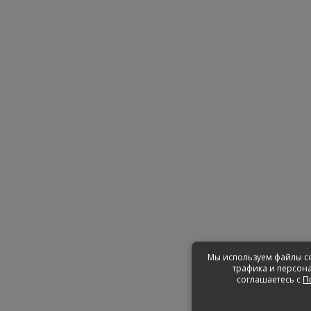
Мы используем файлы co
трафика и персона
соглашаетесь с
П