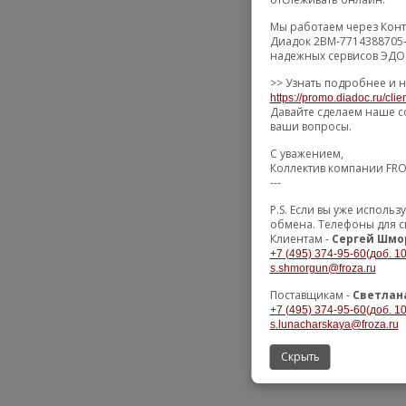
Мы работаем через Конт
Диадок 2BM-7714388705-
надежных сервисов ЭДО 
>> Узнать подробнее и н
https://promo.diadoc.ru/cli
Давайте сделаем наше с
ваши вопросы.
С уважением,
Коллектив компании FR
---
P.S. Если вы уже исполь
обмена. Телефоны для с
Клиентам -
Сергей Шмо
+7 (495) 374-95-60(доб. 10
s.shmorgun@froza.ru
Поставщикам -
Светлан
+7 (495) 374-95-60(доб. 10
s.lunacharskaya@froza.ru
Скрыть