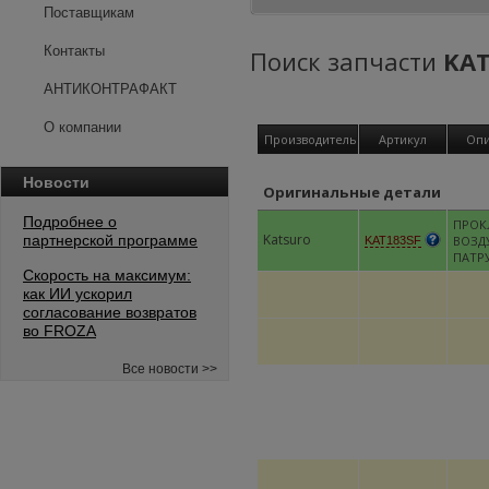
Поставщикам
Контакты
Поиск запчасти
KAT
АНТИКОНТРАФАКТ
О компании
Производитель
Артикул
Опи
Новости
Оригинальные детали
Подробнее о
ПРОК
Katsuro
партнерской программе
ВОЗД
KAT183SF
ПАТР
Скорость на максимум:
как ИИ ускорил
согласование возвратов
во FROZA
Все новости >>