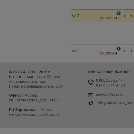
VAG
DICH
036129625L
VAG
DICH
030129625L
© FROZA, 2011 - 2026 г.
КОНТАКТНЫЕ ДАННЫЕ
Интернет-магазин. г. Москва
8 800 500 33 47
Автозапчасти оптом.
8 (495) 374 95 60
Политика конфиденциальности
service@froza.ru
Офис:
г. Москва,
ул. Котляковская, дом 1 стр. 2
Telegram
@froza_msk
РЦ Варшавка:
г. Москва,
ул. Котляковская, дом 1 стр. 2