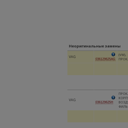
Неоригинальные замены
(VW),
VAG
ПРОК
036129625AG
ПРОК
КОРП
VAG
ВОЗД
036129625H
ФИЛЬ