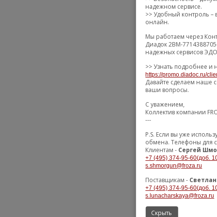
надежном сервисе.
>> Удобный контроль – в
онлайн.
Мы работаем через Конт
Диадок 2BM-7714388705-
надежных сервисов ЭДО 
>> Узнать подробнее и 
https://promo.diadoc.ru/cli
Давайте сделаем наше с
ваши вопросы.
С уважением,
Коллектив компании FR
---
P.S. Если вы уже испол
обмена. Телефоны для с
Клиентам -
Сергей Шмо
+7 (495) 374-95-60(доб. 1
s.shmorgun@froza.ru
Поставщикам -
Светлан
+7 (495) 374-95-60(доб. 1
s.lunacharskaya@froza.ru
Скрыть