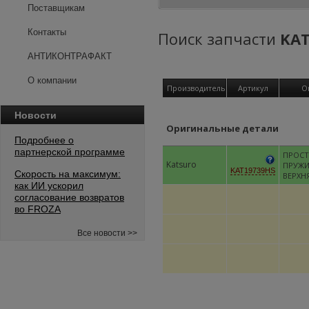
Поставщикам
Контакты
Поиск запчасти
KAT
АНТИКОНТРАФАКТ
О компании
Производитель
Артикул
О
Новости
Оригинальные детали
Подробнее о
партнерской программе
ПРОСТ
Katsuro
ПРУЖИ
KAT19739HS
Скорость на максимум:
ВЕРХН
как ИИ ускорил
согласование возвратов
во FROZA
Все новости >>