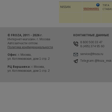
ТЯГА
NISSAN
СТАБИ
55034AX001
© FROZA, 2011 - 2026 г.
КОНТАКТНЫЕ ДАННЫЕ
Интернет-магазин. г. Москва
8 800 500 33 47
Автозапчасти оптом.
8 (495) 374 95 60
Политика конфиденциальности
service@froza.ru
Офис:
г. Москва,
ул. Котляковская, дом 1 стр. 2
Telegram
@froza_msk
РЦ Варшавка:
г. Москва,
ул. Котляковская, дом 1 стр. 2