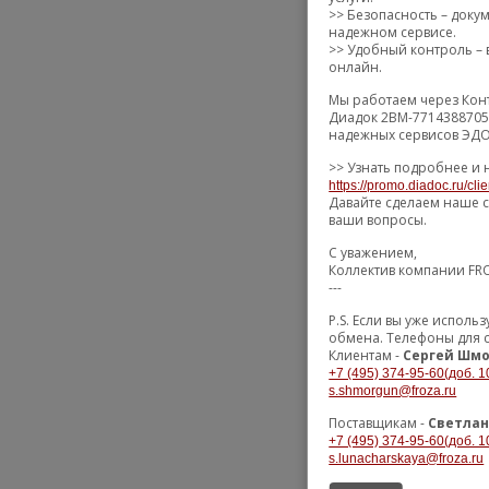
>> Безопасность – док
надежном сервисе.
>> Удобный контроль – 
онлайн.
Мы работаем через Кон
Диадок 2BM-7714388705
надежных сервисов ЭДО
>> Узнать подробнее и 
https://promo.diadoc.ru/cli
Давайте сделаем наше с
ваши вопросы.
С уважением,
Коллектив компании FR
---
P.S. Если вы уже испол
обмена. Телефоны для 
Клиентам -
Сергей Шмо
+7 (495) 374-95-60(доб. 1
s.shmorgun@froza.ru
Поставщикам -
Светлан
+7 (495) 374-95-60(доб. 1
s.lunacharskaya@froza.ru