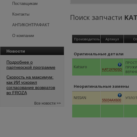
Поставщикам
Контакты
Поиск запчасти
KAT
АНТИКОНТРАФАКТ
О компании
Производитель
Артикул
О
Новости
Оригинальные детали
Подробнее о
ПРОСТ
Katsuro
партнерской программе
ПРУЖИ
KAT19760SD
ВЕРХН
Скорость на максимум:
как ИИ ускорил
Неоригинальные замены
согласование возвратов
во FROZA
NISSAN
УПЛОТ
55034AX600
Все новости >>