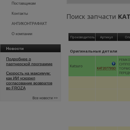
Поставщикам
Контакты
Поиск запчасти
KAT
АНТИКОНТРАФАКТ
О компании
Производитель
Артикул
Оп
Новости
Оригинальные детали
Подробнее о
РЕМК
партнерской программе
СУППО
Katsuro
ТОРМ
KAT20779SD
ПЕРЕД
Скорость на максимум:
как ИИ ускорил
согласование возвратов
во FROZA
Все новости >>