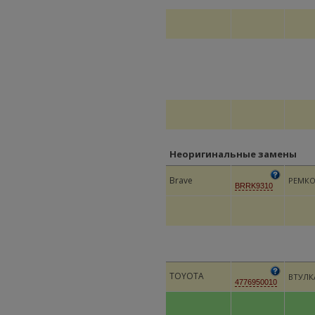
Неоригинальные замены
Brave
РЕМК
BRRK9310
TOYOTA
ВТУЛК
4776950010