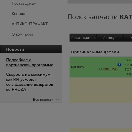
Поставщикам
Контакты
Поиск запчасти
KAT
АНТИКОНТРАФАКТ
О компании
Производитель
Артикул
Новости
Оригинальные детали
Подробнее о
РЕМ
партнерской программе
СУП
Katsuro
ТОР
KAT20787SD
ЗАД
Скорость на максимум:
как ИИ ускорил
согласование возвратов
во FROZA
Все новости >>