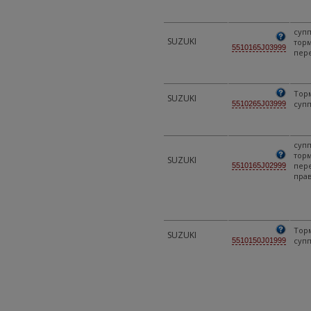
суп
SUZUKI
тор
5510165J03999
пер
Тор
SUZUKI
суп
5510265J03999
суп
тор
SUZUKI
пер
5510165J02999
пра
Тор
SUZUKI
суп
5510150J01999