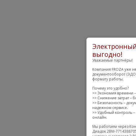
Электронный
выгодно!
Уважаемые партнёры!
Компания FROZA уже не
документооборот (ЭДО)
формату работы.
Почему это удобно?
>> Экономия времени –
>> Снижение затрат – б
>> Безопасность – док
надежном сервисе.
>> Удобный контроль – 
онлайн.
Мы работаем через Кон
Диадок 2BM-7714388705