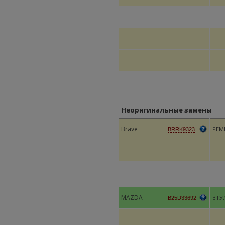
Неоригинальные замены
Brave
РЕМ
BRRK9323
MAZDA
ВТУ
B25D33692