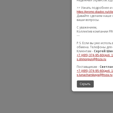
надежных сервисов ЭДО
>> Узнать подробнее и 
https://promo.diadoc.ru/cl
Давайте сделаем наше 
ваши вопросы.
С уважением,
Коллектив компании F
---
P.S. Если вы уже испол
обмена. Телефоны для 
Клиентам -
Сергей Шм
+7 (495) 374-95-60(доб. 
s.shmorgun@froza.ru
Поставщикам -
Светла
+7 (495) 374-95-60(доб. 
s.lunacharskaya@froza.ru
Скрыть