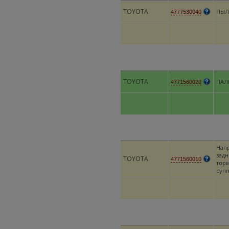
TOYOTA
ПЫЛ
4777530040
TOYOTA
ПАЛ
4771560020
Нап
задн
TOYOTA
4771560010
тор
суп