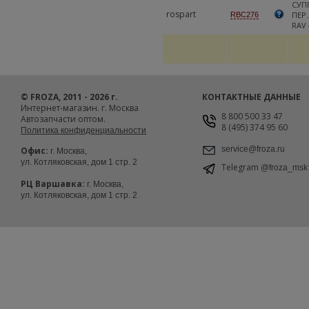
СУП
rospart
ПЕР
RBC276
RAV 4
© FROZA, 2011 - 2026 г.
КОНТАКТНЫЕ ДАННЫЕ
Интернет-магазин. г. Москва
8 800 500 33 47
Автозапчасти оптом.
8 (495) 374 95 60
Политика конфиденциальности
service@froza.ru
Офис:
г. Москва,
ул. Котляковская, дом 1 стр. 2
Telegram
@froza_msk
РЦ Варшавка:
г. Москва,
ул. Котляковская, дом 1 стр. 2