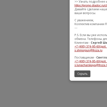
>> Узнать подробнее 
https://promo.diadoc.ru/c
Давайте сделаем наше
ваши вопросы.
С уважением,
Коллектив компании 
---
P.S. Если вы уже исп
обмена. Телефоны для
Клиентам -
Сергей Ш
+7 (495) 374-95-60(доб.
s.shmorgun@froza.ru
Поставщикам -
Светл
+7 (495) 374-95-60(доб.
s.lunacharskaya@froza.r
Скрыть