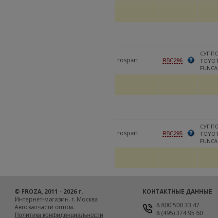
СУППО
rospart
TOYOT
RBC296
FUNCA
СУППО
rospart
TOYOT
RBC295
FUNCA
© FROZA, 2011 - 2026 г.
КОНТАКТНЫЕ ДАННЫЕ
Интернет-магазин. г. Москва
8 800 500 33 47
Автозапчасти оптом.
8 (495) 374 95 60
Политика конфиденциальности