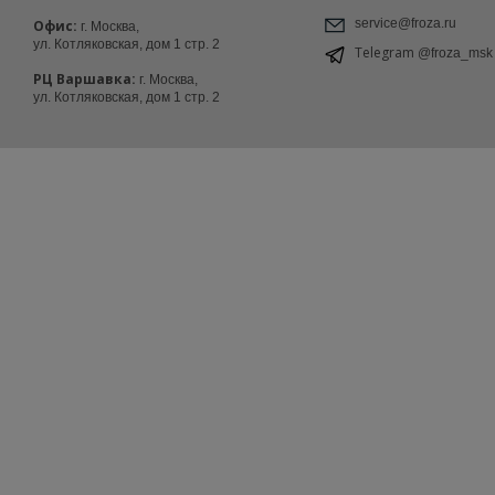
service@froza.ru
Офис:
г. Москва,
ул. Котляковская, дом 1 стр. 2
Telegram
@froza_msk
РЦ Варшавка:
г. Москва,
ул. Котляковская, дом 1 стр. 2