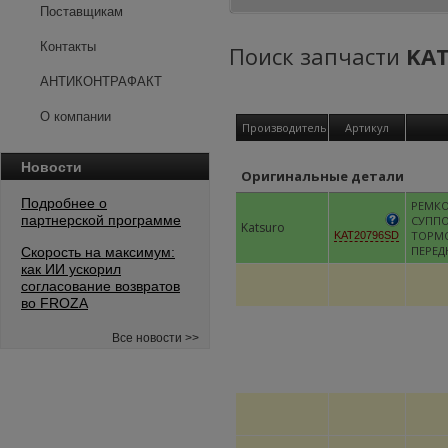
Поставщикам
Контакты
Поиск запчасти
KAT
АНТИКОНТРАФАКТ
О компании
Производитель
Артикул
Новости
Оригинальные детали
Подробнее о
РЕМК
партнерской программе
СУПП
Katsuro
ТОРМ
KAT20796SD
ПЕРЕД
Скорость на максимум:
как ИИ ускорил
согласование возвратов
во FROZA
Все новости >>