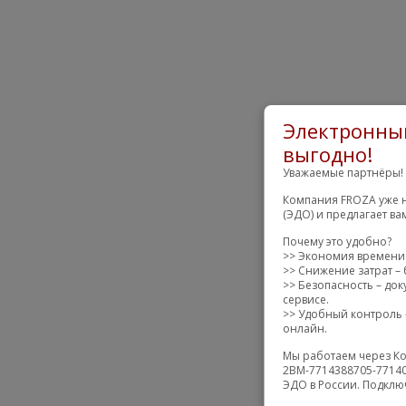
Электронный
выгодно!
Уважаемые партнёры!
Компания FROZA уже н
(ЭДО) и предлагает в
Почему это удобно?
>> Экономия времени 
>> Снижение затрат – 
>> Безопасность – до
сервисе.
>> Удобный контроль –
онлайн.
Мы работаем через Ко
2BM-7714388705-77140
ЭДО в России. Подклю