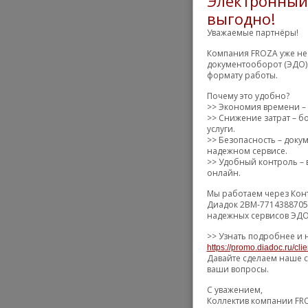
Электронный 
выгодно!
Уважаемые партнёры!
Компания FROZA уже нес
документооборот (ЭДО) 
формату работы.
Почему это удобно?
>> Экономия времени – 
>> Снижение затрат – б
услуги.
>> Безопасность – доку
надежном сервисе.
>> Удобный контроль – в
онлайн.
Мы работаем через Конт
Диадок 2BM-7714388705-
надежных сервисов ЭДО 
>> Узнать подробнее и 
https://promo.diadoc.ru/cli
Давайте сделаем наше с
ваши вопросы.
С уважением,
Коллектив компании FR