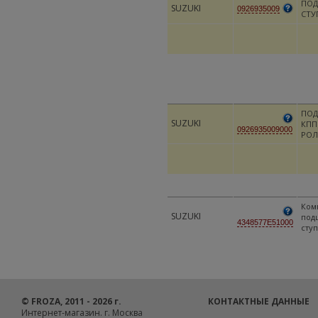
ПО
SUZUKI
0926935009
СТУ
ПО
SUZUKI
КПП
0926935009000
РОЛ
Ком
SUZUKI
под
4348577E51000
сту
© FROZA, 2011 - 2026 г.
КОНТАКТНЫЕ ДАННЫЕ
Интернет-магазин. г. Москва