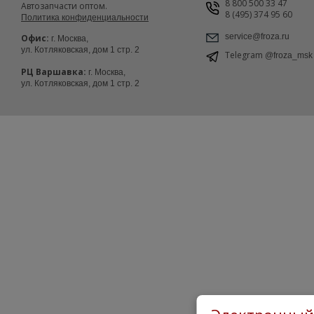
8 800 500 33 47
Автозапчасти оптом.
8 (495) 374 95 60
Политика конфиденциальности
service@froza.ru
Офис:
г. Москва,
ул. Котляковская, дом 1 стр. 2
Telegram
@froza_msk
РЦ Варшавка:
г. Москва,
ул. Котляковская, дом 1 стр. 2