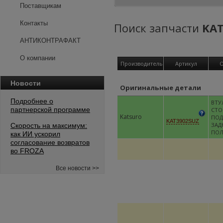
Поставщикам
Контакты
Поиск запчасти
KAT
АНТИКОНТРАФАКТ
О компании
Производитель
Артикул
О
Новости
Оригинальные детали
Подробнее о
ВТУ
партнерской программе
СТО
Katsuro
ПО
KAT3902SUZ
ЗАД
Скорость на максимум:
ПОЛ
как ИИ ускорил
согласование возвратов
во FROZA
Все новости >>