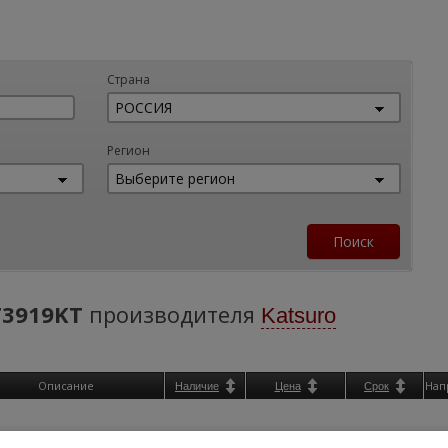
Страна
Регион
3919KT
производителя
Katsuro
Описание
Нап
Наличие
Цена
Срок