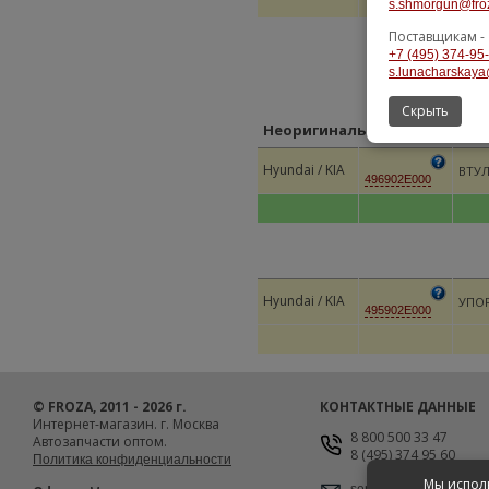
s.shmorgun@fro
Поставщикам -
+7 (495) 374-95
s.lunacharskaya
Скрыть
Неоригинальные замены
Hyundai / KIA
ВТУЛ
496902E000
Hyundai / KIA
УПО
495902E000
© FROZA, 2011 - 2026 г.
КОНТАКТНЫЕ ДАННЫЕ
Интернет-магазин. г. Москва
8 800 500 33 47
Автозапчасти оптом.
8 (495) 374 95 60
Политика конфиденциальности
Мы исполь