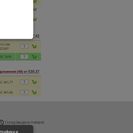
C NOVG
C MKMF
Москва
MKMG
407.42
дложения (43) от
Россия
ZONT
SC SVIK
530.37
дложения (40) от
C AFL77
C AFL66
Склад (выдача товара)
н-Вс 24 часа
 трафика и