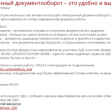
нный документооборот – это удобно и вы
610.56 р.
ЬЦО ABS
0 (2) дн
M
10
тнёры!
709.81 р.
3 (4) дн
10
A уже несколько лет активно использует электронный документооборот (
м присоединиться к этому современному формату работы.
722.66 р.
13 (14) дн
10
обно?
ремени – мгновенная отправка и получение документов без задержек.
722.66 р.
13 (14) дн
10
трат – больше не нужно тратиться на бумагу, печать и почтовые услуги.
ть – документы защищены электронной подписью и хранятся в надежном 
735.67 р.
7 (9) дн
FR
10
троль – все документы всегда под рукой, а статусы можно отслеживать он
758.62 р.
4 (6) дн
M
10
ерез Контур.Диадок (наш идентификатор участника ЭДО в системе Диадо
1401001-201607071033390142099) – один из самых надежных сервисов ЭДО
775.77 р.
2 (3) дн
10
можно быстро и просто.
801.13 р.
4 (5) дн
M
обнее и начать работу с FROZA (+инструкции по подключению):
10
doc.ru/clients/froza_msk
803.78 р.
7 (8) дн
MS
54
ем наше сотрудничество еще более эффективным! Готовы ответить на ваш
821.02 р.
1 (2) дн
4
пании FROZA
836.10 р.
17 (18) дн
MS
10
850.68 р.
4 (5) дн
M
22
уже используете ЭДО, сообщите нам ваш идентификатор для настройки об
опросам ЭДО:
865.61 р.
9 (10) дн
гей Шморгун
10
-60(доб. 104)