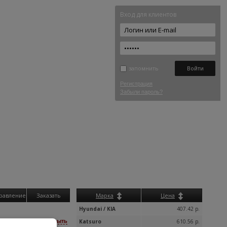
Вход для клиентов
запомнить
Регистрация
Забыли пароль?
равление
Заказать
Марка
Цена
Hyundai / KIA
407.42 р.
скрыть
Katsuro
610.56 р.