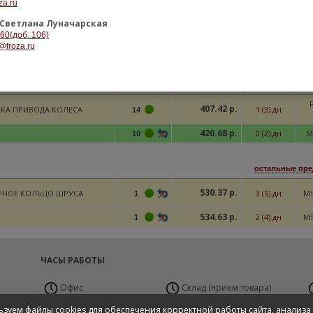
898.41 р.
2 (4) дн
MS
za.ru
4
969.22 р.
6 (7) дн
MS
10
Светлана Луначарская
-60(доб. 106)
969.22 р.
6 (7) дн
10
@froza.ru
остальные пре
407.42 р.
КА ПРИВОДА КОЛЕСА
1 (3) дн
14
420.68 р.
0 (2) дн
M
10
остальные пре
530.37 р.
РНОЕ КОЛЬЦО ШРУСА
3 (5) дн
MS
1
534.63 р.
2 (4) дн
MS
1
ЧАСЫ РАБОТЫ
Офис
Склад (прием товара)
Пн-Пт с 9:00 до 19:00
Пн-Вс 24 часа
П
зуем файлы cookies для обеспечения корректной работы сайта, анализа