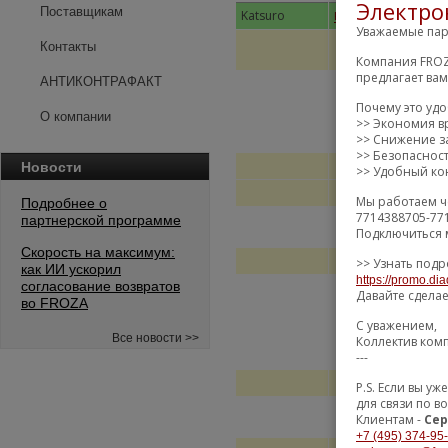
Электро
Поставщикам
Katsuro
КОЛ
KAT3919KT
Уважаемые пар
Контакты
Компания FROZ
предлагает ва
АНТИКОНТРАФАКТ
Почему это уд
О компании
>> Экономия в
>> Снижение за
>> Безопаснос
Новости
>> Удобный кон
Мы работаем ч
Подробнее о
7714388705-77
партнерской программе
Подключиться 
Скорость на максимум:
>> Узнать подр
как ИИ ускорил
https://promo.dia
согласование возвратов
Давайте сдела
во FROZA
С уважением,
Все новости >>
Коллектив ком
---
P.S. Если вы 
для связи по в
Клиентам -
Сер
+7 (495) 374-95