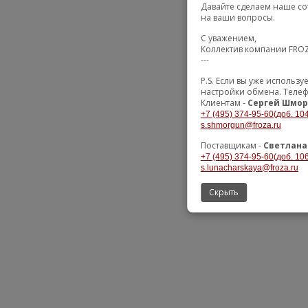
Давайте сделаем наше со
на ваши вопросы.
С уважением,
Коллектив компании FRO
---
P.S. Если вы уже использ
настройки обмена. Телеф
Клиентам -
Сергей Шмор
+7 (495) 374-95-60(доб. 104
s.shmorgun@froza.ru
Поставщикам -
Светлана
+7 (495) 374-95-60(доб. 106
s.lunacharskaya@froza.ru
Скрыть