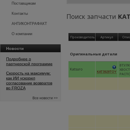
Поставщикам
Контакты
Поиск запчасти
KA
АНТИКОНТРАФАКТ
О компании
Производитель
Артикул
Опи
Новости
Оригинальные детали
Подробнее о
партнерской программе
ВТУЛК
Katsuro
ХВОС
KAT3928TOY
Скорость на максимум:
РАСП
как ИИ ускорил
согласование возвратов
во FROZA
Все новости >>