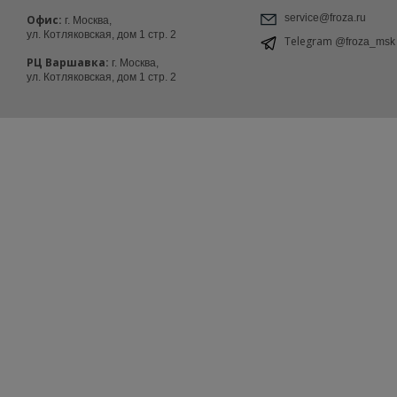
service@froza.ru
Офис:
г. Москва,
ул. Котляковская, дом 1 стр. 2
Telegram
@froza_msk
РЦ Варшавка:
г. Москва,
ул. Котляковская, дом 1 стр. 2