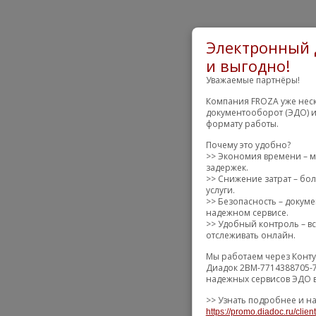
Электронный 
и выгодно!
Уважаемые партнёры!
Компания FROZA уже неск
документооборот (ЭДО) и
формату работы.
Почему это удобно?
>> Экономия времени – м
задержек.
>> Снижение затрат – бол
услуги.
>> Безопасность – докум
надежном сервисе.
>> Удобный контроль – вс
отслеживать онлайн.
Мы работаем через Конту
Диадок 2BM-7714388705-7
надежных сервисов ЭДО в
>> Узнать подробнее и на
https://promo.diadoc.ru/clie