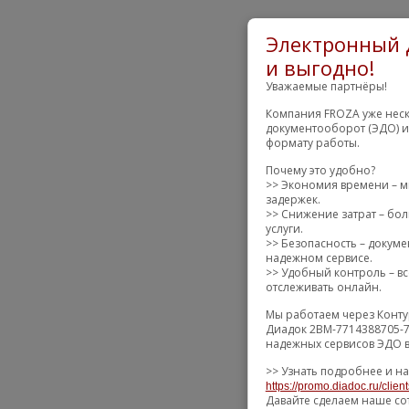
Электронный 
и выгодно!
Уважаемые партнёры!
Компания FROZA уже неск
документооборот (ЭДО) и
формату работы.
Почему это удобно?
>> Экономия времени – м
задержек.
>> Снижение затрат – бол
услуги.
>> Безопасность – докум
надежном сервисе.
>> Удобный контроль – вс
отслеживать онлайн.
Мы работаем через Конту
Диадок 2BM-7714388705-7
надежных сервисов ЭДО в
>> Узнать подробнее и на
https://promo.diadoc.ru/clien
Давайте сделаем наше со