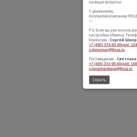
на ваши вопросы.
С уважением,
Коллектив компании FRO
---
P.S. Если вы уже использ
настройки обмена. Телеф
Клиентам -
Сергей Шмор
+7 (495) 374-95-60(доб. 104
s.shmorgun@froza.ru
Поставщикам -
Светлана
+7 (495) 374-95-60(доб. 106
s.lunacharskaya@froza.ru
Скрыть