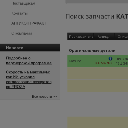
Поставщикам
Контакты
Поиск запчасти
KA
АНТИКОНТРАФАКТ
О компании
Производитель
Артикул
Описа
Новости
Оригинальные детали
Подробнее о
ПРОКЛ
Katsuro
партнерской программе
ГБЦ G4J
KAT5027GK
Скорость на максимум:
как ИИ ускорил
согласование возвратов
во FROZA
Все новости >>