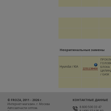
Неоригинальные замены
ПРОКЛ
ГОЛОВ
Hyundai / KIA
БЛОКА
2231138400
ЦИЛИН
/ GASK
© FROZA, 2011 - 2026 г.
КОНТАКТНЫЕ ДАННЫЕ
Интернет-магазин. г. Москва
8 800 500 33 47
Автозапчасти оптом.
8 (495) 374 95 60