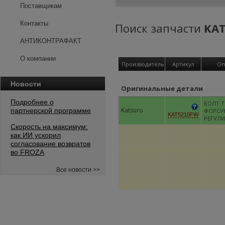
Поставщикам
Контакты
Поиск запчасти
KA
АНТИКОНТРАФАКТ
О компании
Производитель
Артикул
Оп
Новости
Оригинальные детали
Подробнее о
БОЛТ 
Katsuro
партнерской программе
ФОРСУ
KAT5210FW
РЕГУЛ
Скорость на максимум:
как ИИ ускорил
согласование возвратов
во FROZA
Все новости >>