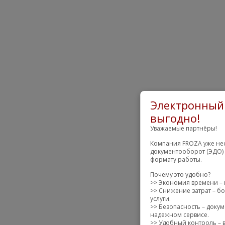
Электронный 
выгодно!
Уважаемые партнёры!
Компания FROZA уже нес
документооборот (ЭДО) 
формату работы.
Почему это удобно?
>> Экономия времени – 
>> Снижение затрат – бо
услуги.
>> Безопасность – доку
надежном сервисе.
>> Удобный контроль – в