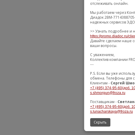
отслеживать онлайн.
Мы работаем через Конт
Диадок 2BM-7714388705-
надежных сервисов ЭДО 
>> Узнать подробнее и 
https://promo.diadoc.ru/cli
Давайте сделаем наше с
ваши вопросы.
С уважением,
Коллектив компании FR
---
P.S. Если вы уже испол
обмена. Телефоны для с
Клиентам -
Сергей Шмо
+7 (495) 374-95-60(доб. 1
s.shmorgun@froza.ru
Поставщикам -
Светлан
+7 (495) 374-95-60(доб. 1
s.lunacharskaya@froza.ru
Скрыть