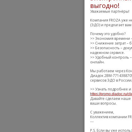
выгодно!
Уважаемые партнёры!
Компания FROZA уже не
(ЭДО) и предлагает ва
Почему это удобно?
>> Экономия времени –
>> Снижение затрат – б
>> Безопасность – док
надежном сервисе.
>> Удобный контроль – 
онлайн.
Мы работаем через Кон
Диадок 2BM-7714388705
сервисов ЭДО в России
>> Узнать подробнее и
https://promo.diadoc.ru/cl
Давайте сделаем наше 
ваши вопросы.
С уважением,
Коллектив компании F
---
P.S. Если вы уже испо