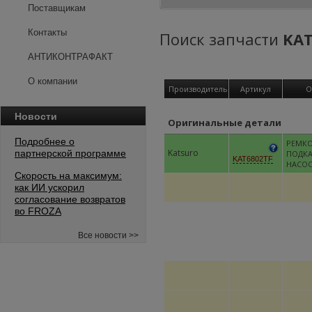
Поставщикам
Контакты
Поиск запчасти
KAT
АНТИКОНТРАФАКТ
О компании
Производитель
Артикул
О
Новости
Оригинальные детали
Подробнее о
РЕМК
Katsuro
партнерской программе
ПОДК
KAT6802TF
НАСО
Скорость на максимум:
как ИИ ускорил
согласование возвратов
во FROZA
Все новости >>