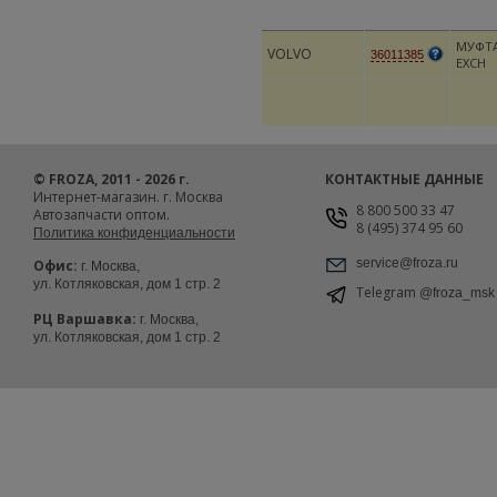
МУФТА
VOLVO
36011385
EXCH
© FROZA, 2011 - 2026 г.
КОНТАКТНЫЕ ДАННЫЕ
Интернет-магазин. г. Москва
8 800 500 33 47
Автозапчасти оптом.
8 (495) 374 95 60
Политика конфиденциальности
service@froza.ru
Офис:
г. Москва,
ул. Котляковская, дом 1 стр. 2
Telegram
@froza_msk
РЦ Варшавка:
г. Москва,
ул. Котляковская, дом 1 стр. 2