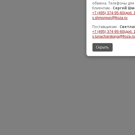
обмена. Телефоны для 
Клиентам -
Сергей Шм
+7 (495) 374-95-60(доб. 
s.shmorgun@froza.ru
Поставщикам -
Светла
+7 (495) 374-95-60(доб. 
s.lunacharskaya@froza.r
Скрыть