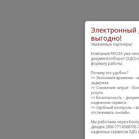
Электронный 
выгодно!
Уважаемые партнёры!
Компания FROZA уже неск
документооборот (ЭДО) и
формату работы.
Почему это удобно?
>> Экономия времени – м
задержек.
>> Снижение затрат – бол
услуги.
>> Безопасность – докум
надежном сервисе.
>> Удобный контроль – вс
отслеживать онлайн.
Мы работаем через Конту
Диадок 2BM-7714388705-7
надежных сервисов ЭДО в