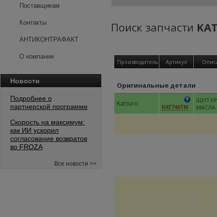
Поставщикам
Контакты
Поиск запчасти
KA
АНТИКОНТРАФАКТ
О компании
Производитель
Артикул
Опис
Новости
Оригинальные детали
Подробнее о
ЩУП У
Katsuro
партнерской программе
МАСЛА
KAT746TM
Скорость на максимум:
как ИИ ускорил
согласование возвратов
во FROZA
Все новости >>