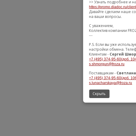
>> Узнать подробнее и н
https://promo.diadoc.ru/clie
Давайте сделаем наше со
на ваши вопросы.
С уважением,
Коллектив компании FRO
---
P.S. Если вы уже исполь
настройки обмена. Телеф
Клиентам -
Сергей Шмор
+7 (495) 374-95-60(доб. 10
s.shmorgun@froza.ru
Поставщикам -
Светлана
+7 (495) 374-95-60(доб. 10
s.lunacharskaya@froza.ru
Скрыть