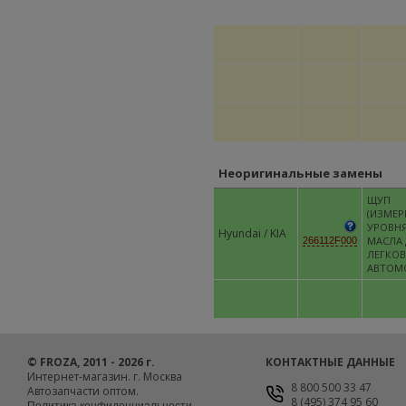
Неоригинальные замены
ЩУП
(ИЗМЕР
УРОВН
Hyundai / KIA
МАСЛА 
266112F000
ЛЕГКО
АВТОМ
© FROZA, 2011 - 2026 г.
КОНТАКТНЫЕ ДАННЫЕ
Интернет-магазин. г. Москва
8 800 500 33 47
Автозапчасти оптом.
8 (495) 374 95 60
Политика конфиденциальности