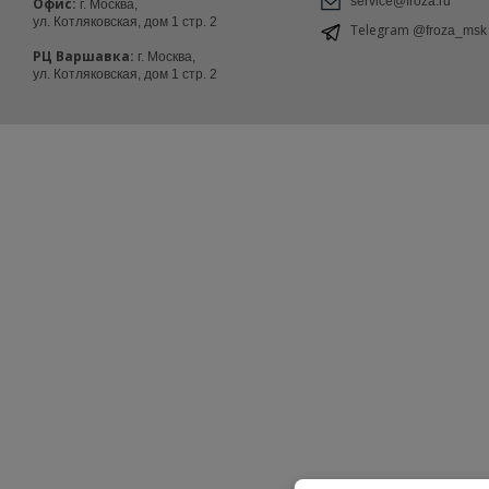
service@froza.ru
Офис:
г. Москва,
ул. Котляковская, дом 1 стр. 2
Telegram
@froza_msk
РЦ Варшавка:
г. Москва,
ул. Котляковская, дом 1 стр. 2