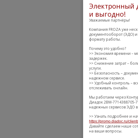
Электронный д
и выгодно!
Уважаемые партнёры!
Компания FROZA уже неск
документооборот (ЭДО) и
формату работы.
Почему это удобно?
>> Экономия времени – м
задержек.
>> Снижение затрат – бол
услуги.
>> Безопасность – докум
надежном сервисе.
>> Удобный контроль – вс
отслеживать онлайн.
Мы работаем через Конту
Диадок 2BM-7714388705-7
надежных сервисов ЭДО в
>> Узнать подробнее и на
https://promo.diadoc.ru/clien
Давайте сделаем наше со
на ваши вопросы.