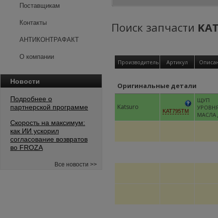
Поставщикам
Контакты
Поиск запчасти
KA
АНТИКОНТРАФАКТ
О компании
Производитель
Артикул
Описа
Новости
Оригинальные детали
Подробнее о
ЩУП
Katsuro
партнерской программе
УРОВН
KAT795TM
МАСЛА 
Скорость на максимум:
как ИИ ускорил
согласование возвратов
во FROZA
Все новости >>