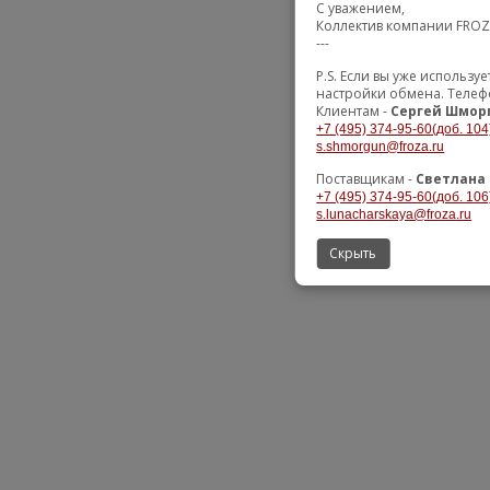
С уважением,
Коллектив компании FRO
---
P.S. Если вы уже использ
настройки обмена. Телеф
Клиентам -
Сергей Шмор
+7 (495) 374-95-60(доб. 104
s.shmorgun@froza.ru
Поставщикам -
Светлана
+7 (495) 374-95-60(доб. 106
s.lunacharskaya@froza.ru
Скрыть