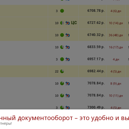
6708.78 р.
4 (6) дн
3
6727.62 р.
10 (14) дн
10
6740.32 р.
36 (48) дн
10
6833.59 р.
16 (17) дн
10
6957.17 р.
4 дн
3
6982.44 р.
4 (5) дн
22
7078.84 р.
8 (9) дн
10
7078.84 р.
10 (11) дн
10
7300.49 р.
4 (5) дн
3
нный документооборот – это удобно и вы
тнёры!
остальные предл