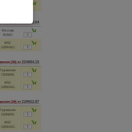
MSC PKWH
257153.04
ения (14) от
Москва
RVMO
MSC
GBNVAG
224884.15
ения (30) от
Германия
GERM45
MSC
GBNVAG
229922.87
ения (29) от
Германия
GERM45
MSC
GBNVAG