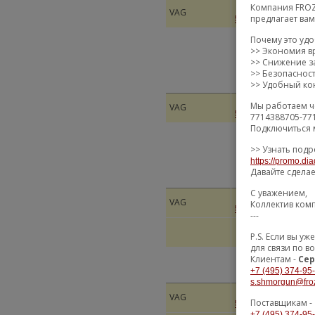
Компания FROZ
VAG
кард
предлагает ва
5QF521101P
Почему это уд
>> Экономия в
>> Снижение за
>> Безопаснос
>> Удобный кон
Мы работаем ч
VAG
KAR
5QF521101N
7714388705-77
Подключиться 
>> Узнать подр
https://promo.dia
Давайте сдела
С уважением,
VAG
PRO
Коллектив ком
5Q0521101BJ
---
P.S. Если вы 
для связи по в
Клиентам -
Сер
+7 (495) 374-95
s.shmorgun@fro
VAG
КАР
Поставщикам -
5QJ521101D
+7 (495) 374-95