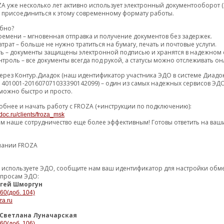
A уже несколько лет активно использует электронный документооборот (
46491.16 р.
анный вал 5QF521101P
1 (3) дн
1
м присоединиться к этому современному формату работы.
обно?
50330.80 р.
1 (2) дн
Р
1
ремени – мгновенная отправка и получение документов без задержек.
трат – больше не нужно тратиться на бумагу, печать и почтовые услуги.
ть – документы защищены электронной подписью и хранятся в надежном 
троль – все документы всегда под рукой, а статусы можно отслеживать он
остальные предл
ерез Контур.Диадок (наш идентификатор участника ЭДО в системе Диадо
48937.45 р.
DANWELL
1 (3) дн
1
1401001-201607071033390142099) – один из самых надежных сервисов ЭДО
можно быстро и просто.
50805.56 р.
1 (2) дн
4
обнее и начать работу с FROZA (+инструкции по подключению):
doc.ru/clients/froza_msk
ем наше сотрудничество еще более эффективным! Готовы ответить на ваш
остальные предлож
109452.13 р.
P SHAFT
4 (6) дн
пании FROZA
3
109817.48 р.
7 (9) дн
3
уже используете ЭДО, сообщите нам ваш идентификатор для настройки об
опросам ЭДО:
гей Шморгун
-60(доб. 104)
остальные предло
za.ru
111619.83 р.
ДАННЫЙ ВАЛ
4 (6) дн
1
Светлана Луначарская
-60(доб. 106)