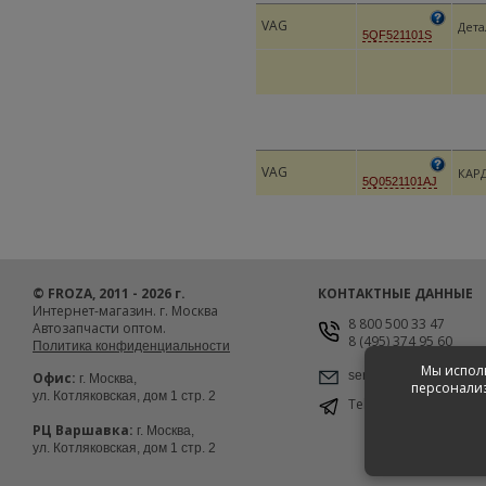
VAG
Дета
5QF521101S
VAG
КАР
5Q0521101AJ
© FROZA, 2011 - 2026 г.
КОНТАКТНЫЕ ДАННЫЕ
Интернет-магазин. г. Москва
8 800 500 33 47
Автозапчасти оптом.
8 (495) 374 95 60
Политика конфиденциальности
Мы исполь
service@froza.ru
Офис:
г. Москва,
персонализ
ул. Котляковская, дом 1 стр. 2
Telegram
@froza_msk
РЦ Варшавка:
г. Москва,
ул. Котляковская, дом 1 стр. 2