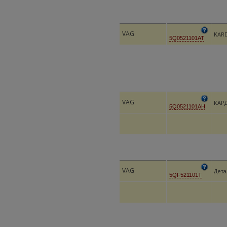
VAG
KAR
5Q0521101AT
VAG
КАР
5Q0521101AH
VAG
Дета
5QF521101T