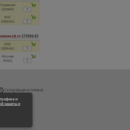
Германия
GERM45
MSC
GBNVAG
275066.82
жения (4) от
MSC
GBNVAG
Москва
RVNQ
Склад (выдача товара)
н-Вс 24 часа
 трафика и
ой защиты и