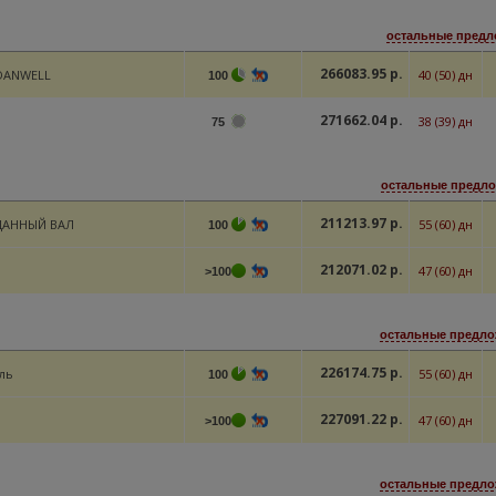
остальные предло
266083.95 р.
DANWELL
40 (50) дн
100
271662.04 р.
38 (39) дн
75
остальные предло
211213.97 р.
ДАННЫЙ ВАЛ
55 (60) дн
100
212071.02 р.
47 (60) дн
>100
остальные предлож
226174.75 р.
ль
55 (60) дн
100
227091.22 р.
47 (60) дн
>100
остальные предлож