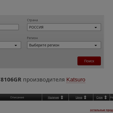
Страна
Регион
T8106GR
производителя
Katsuro
Описание
Н
Наличие
Цена
Срок
остальные пред