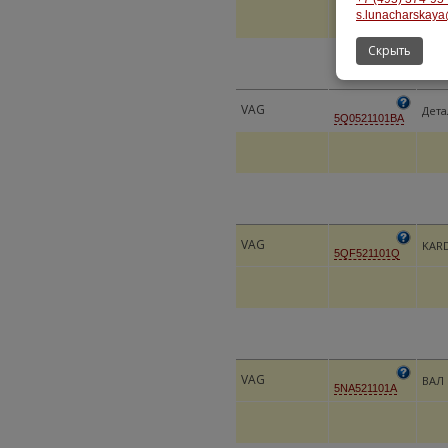
s.lunacharskaya
Скрыть
VAG
Дета
5Q0521101BA
VAG
KAR
5QF521101Q
VAG
ВАЛ
5NA521101A