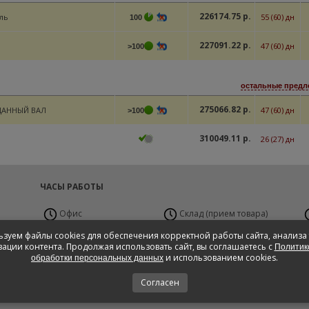
226174.75 р.
ль
55 (60) дн
100
227091.22 р.
47 (60) дн
>100
остальные предло
275066.82 р.
ДАННЫЙ ВАЛ
47 (60) дн
>100
310049.11 р.
26 (27) дн
ЧАСЫ РАБОТЫ
Офис
Склад (прием товара)
Пн-Пт с 9:00 до 19:00
Пн-Вс 24 часа
П
зуем файлы cookies для обеспечения корректной работы сайта, анализа
Сб с 10:00 до 17:00,
ации контента. Продолжая использовать сайт, вы соглашаетесь с
Политик
Вс - Выходной
и использованием cookies.
обработки персональных данных
Согласен