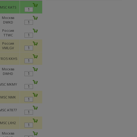
MSC KATS
Москва
DWKD
Россия
TTWC
Россия
VMLGV
FRO5 KKH5
Москва
DWHD
MSC MKMY
MSC NMK
MSC AT877
MSC LXH2
Москва