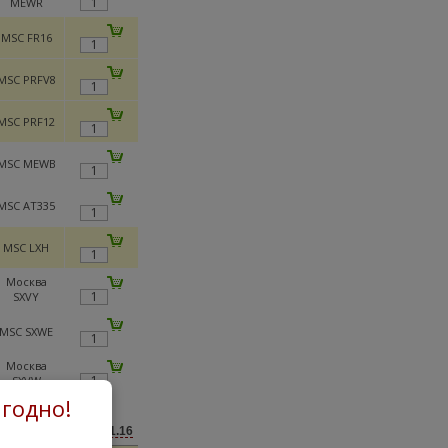
MEWR
MSC FR16
MSC PRFV8
MSC PRF12
MSC MEWB
MSC AT335
MSC LXH
Москва
SXVY
MSC SXWE
Москва
SXVW
годно!
46491.16
ожения (42) от