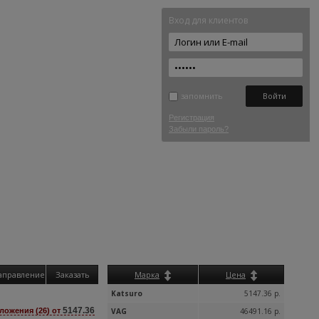
Вход для клиентов
запомнить
Регистрация
Забыли пароль?
аправление
Заказать
Марка
Цена
Katsuro
5147.36 р.
5147.36
ложения (26) от
VAG
46491.16 р.