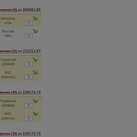
266083.95
жения (5) от
Америка
HISA
Москва
ORLI
211213.97
жения (31) от
Германия
GERM45
MSC
GBNVAG
226174.75
ения (30) от
Германия
GERM45
MSC
GBNVAG
226174.75
ения (33) от