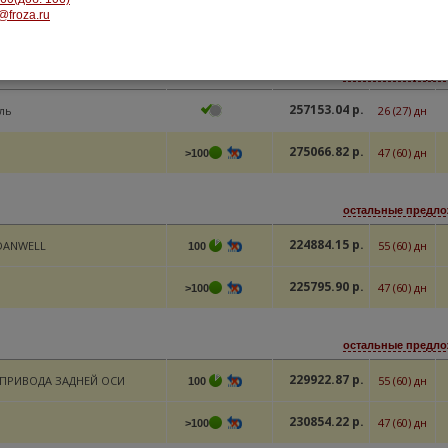
@froza.ru
112589.67 р.
7 (9) дн
1
остальные предлож
257153.04 р.
ль
26 (27) дн
275066.82 р.
47 (60) дн
>100
остальные предлож
224884.15 р.
DANWELL
55 (60) дн
100
225795.90 р.
47 (60) дн
>100
остальные предлож
229922.87 р.
 ПРИВОДА ЗАДНЕЙ ОСИ
55 (60) дн
100
230854.22 р.
47 (60) дн
>100