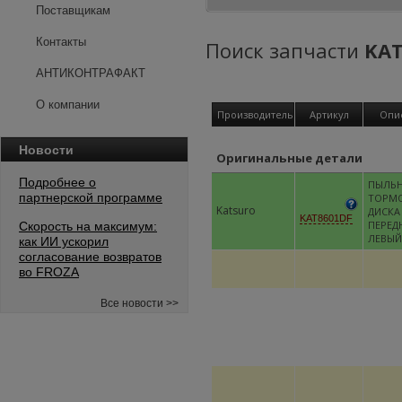
Поставщикам
Контакты
Поиск запчасти
KAT
АНТИКОНТРАФАКТ
О компании
Производитель
Артикул
Опи
Новости
Оригинальные детали
Подробнее о
ПЫЛЬ
партнерской программе
ТОРМ
Katsuro
ДИСКА
KAT8601DF
ПЕРЕД
Скорость на максимум:
ЛЕВЫЙ
как ИИ ускорил
согласование возвратов
во FROZA
Все новости >>