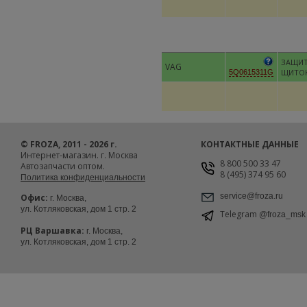
ЗАЩИ
VAG
ЩИТО
5Q0615311G
© FROZA, 2011 - 2026 г.
КОНТАКТНЫЕ ДАННЫЕ
Интернет-магазин. г. Москва
8 800 500 33 47
Автозапчасти оптом.
8 (495) 374 95 60
Политика конфиденциальности
service@froza.ru
Офис:
г. Москва,
ул. Котляковская, дом 1 стр. 2
Telegram
@froza_msk
РЦ Варшавка:
г. Москва,
ул. Котляковская, дом 1 стр. 2