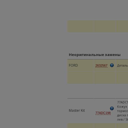
Неоригинальные замены
FORD
Деталь
2632567
77ADC
Кожух
Master Kit
тормо
77ADC198
диска 
лев./ 