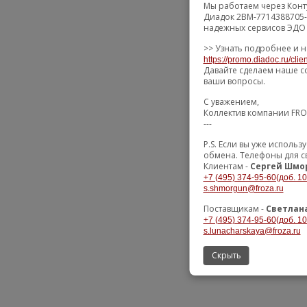
Мы работаем через Конт
Диадок 2BM-7714388705-
надежных сервисов ЭДО 
>> Узнать подробнее и н
https://promo.diadoc.ru/clie
Давайте сделаем наше с
ваши вопросы.
С уважением,
Коллектив компании FR
---
P.S. Если вы уже исполь
обмена. Телефоны для с
Клиентам -
Сергей Шмо
+7 (495) 374-95-60(доб. 10
s.shmorgun@froza.ru
Поставщикам -
Светлан
+7 (495) 374-95-60(доб. 10
s.lunacharskaya@froza.ru
Скрыть