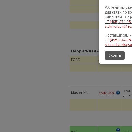
P.S. Если вы 
для связи по в
Клиентам -
Сер
+7 (495) 374-95
s.shmorgun@fro
Поставщикам -
+7 (495) 374-95
s.lunacharskaya
Неоригинальные замены
Скрыть
FORD
Дета
2632564
77AD
Master Kit
77ADC199
диска
VAG