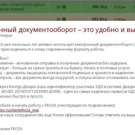
ЬНИК ТОРМОЗНОГО ДИСКА
596.78 р.
0 (2) дн
10
ДНИЙ ПРАВЫЙ
692.83 р.
3 (4) дн
10
нный документооборот – это удобно и вы
706.92 р.
11 (12) дн
10
тнёры!
706.92 р.
11 (12) дн
A уже несколько лет активно использует электронный документооборот (
10
м присоединиться к этому современному формату работы.
718.76 р.
8 (10) дн
10
обно?
740.58 р.
4 (6) дн
ремени – мгновенная отправка и получение документов без задержек.
10
трат – больше не нужно тратиться на бумагу, печать и почтовые услуги.
758.72 р.
ть – документы защищены электронной подписью и хранятся в надежном 
3 (4) дн
10
троль – все документы всегда под рукой, а статусы можно отслеживать он
776.88 р.
10 (14) дн
10
ерез Контур.Диадок (наш идентификатор участника ЭДО в системе Диадо
778.35 р.
36 (48) дн
1401001-201607071033390142099) – один из самых надежных сервисов ЭДО
10
можно быстро и просто.
781.12 р.
4 (6) дн
5
обнее и начать работу с FROZA (+инструкции по подключению):
786.11 р.
5 (6) дн
22
doc.ru/clients/froza_msk
ем наше сотрудничество еще более эффективным! Готовы ответить на ваш
802.66 р.
1 (2) дн
5
818.40 р.
16 (17) дн
10
пании FROZA