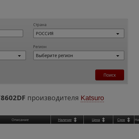
Страна
Регион
8602DF
производителя
Katsuro
Описание
На
Наличие
Цена
Срок