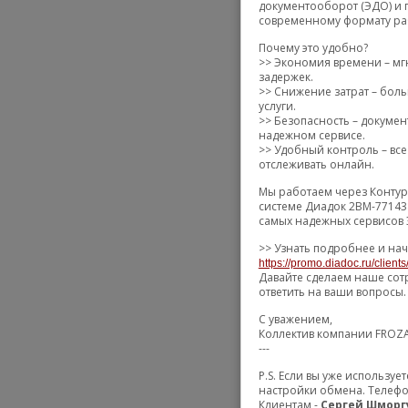
документооборот (ЭДО) и 
современному формату ра
Почему это удобно?
>> Экономия времени – мг
задержек.
>> Снижение затрат – боль
услуги.
>> Безопасность – докуме
надежном сервисе.
>> Удобный контроль – все
отслеживать онлайн.
Мы работаем через Контур
системе Диадок 2BM-77143
самых надежных сервисов 
>> Узнать подробнее и нач
https://promo.diadoc.ru/client
Давайте сделаем наше сот
ответить на ваши вопросы.
С уважением,
Коллектив компании FROZ
---
P.S. Если вы уже использу
настройки обмена. Телефо
Клиентам -
Сергей Шморг