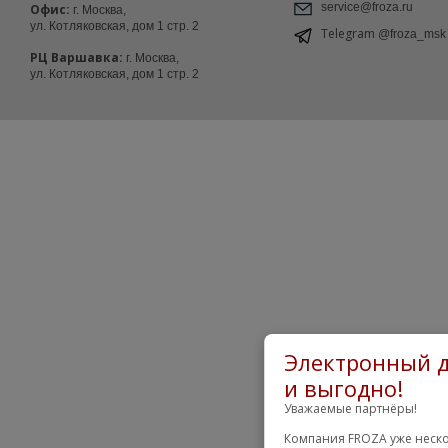
service@froza.ru
Офис:
г. Москва,
ул. Котляковская, дом 1 стр. 2
Telegram
@froza_msk
РЦ Варшавка:
г. Москва,
ул. Котляковская, дом 1 стр. 2
Электронный д
и выгодно!
Уважаемые партнёры!
Компания FROZA уже неско