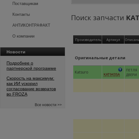
Поставщикам
Контакты
Поиск запчасти
KAT
АНТИКОНТРАФАКТ
О компании
Производитель
Артикул
Описан
Новости
Оригинальные детали
Подробнее о
партнерской программе
ПЕТЛЯ
Katsuro
ДВЕРИ
KAT943SA
Скорость на максимум:
как ИИ ускорил
согласование возвратов
во FROZA
Все новости >>