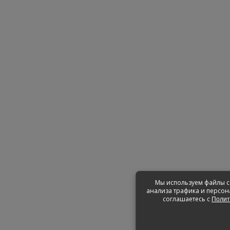
Мы используем файлы co
анализа трафика и персон
соглашаетесь с
Полит