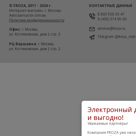
© FROZA, 2011 - 2026 г.
КОНТАКТНЫЕ ДАННЫЕ
Интернет-магазин. г. Москва
8 800 500 33 47
Автозапчасти оптом.
8 (495) 374 95 60
Политика конфиденциальности
service@froza.ru
Офис:
г. Москва,
ул. Котляковская, дом 1 стр. 2
Telegram
@froza_msk
РЦ Варшавка:
г. Москва,
ул. Котляковская, дом 1 стр. 2
Электронный д
и выгодно!
Уважаемые партнёры!
Компания FROZA уже неск