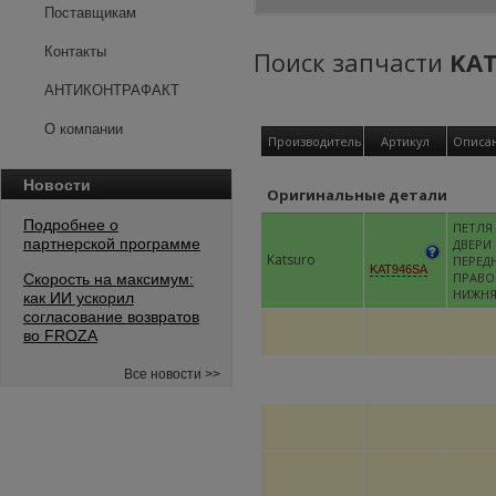
Поставщикам
Контакты
Поиск запчасти
KAT
АНТИКОНТРАФАКТ
О компании
Производитель
Артикул
Описа
Новости
Оригинальные детали
Подробнее о
ПЕТЛЯ
партнерской программе
ДВЕРИ
Katsuro
ПЕРЕД
KAT946SA
ПРАВО
Скорость на максимум:
НИЖН
как ИИ ускорил
согласование возвратов
во FROZA
Все новости >>