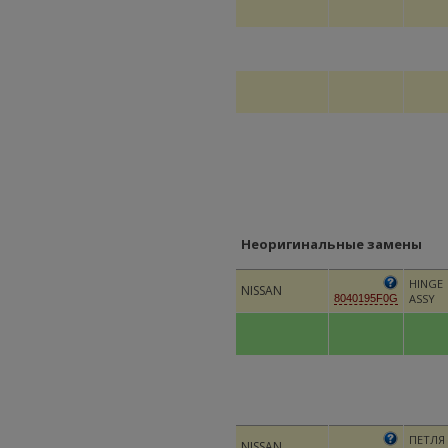
Неоригинальные замены
HINGE
NISSAN
ASSY
8040195F0G
ПЕТЛЯ
NISSAN