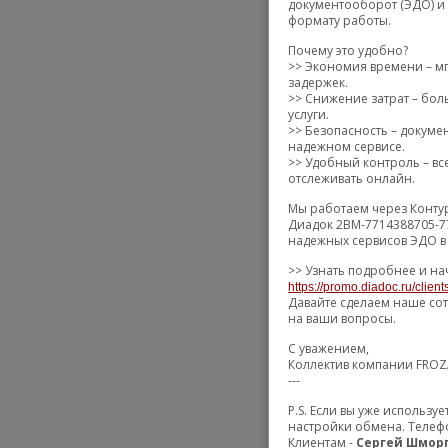
документооборот (ЭДО) и
формату работы.
Почему это удобно?
>> Экономия времени – м
задержек.
>> Снижение затрат – бол
услуги.
>> Безопасность – докум
надежном сервисе.
>> Удобный контроль – вс
отслеживать онлайн.
Мы работаем через Конту
Диадок 2BM-7714388705-7
надежных сервисов ЭДО в
>> Узнать подробнее и на
https://promo.diadoc.ru/clien
Давайте сделаем наше сот
на ваши вопросы.
С уважением,
Коллектив компании FRO
---
P.S. Если вы уже использ
настройки обмена. Телеф
Клиентам -
Сергей Шмор