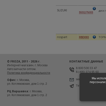
SUZUKI
диск 
5531179J03
rospart
ТОРМ
RBD093
© FROZA, 2011 - 2026 г.
КОНТАКТНЫЕ ДАННЫЕ
Интернет-магазин. г. Москва
8 800 500 33 47
Автозапчасти оптом.
8 (495) 374 95 60
Политика конфиденциальности
Мы исполь
service@froza.ru
Офис:
г. Москва,
персонализ
ул. Котляковская, дом 1 стр. 2
Telegram
@froza_msk
РЦ Варшавка:
г. Москва,
ул. Котляковская, дом 1 стр. 2