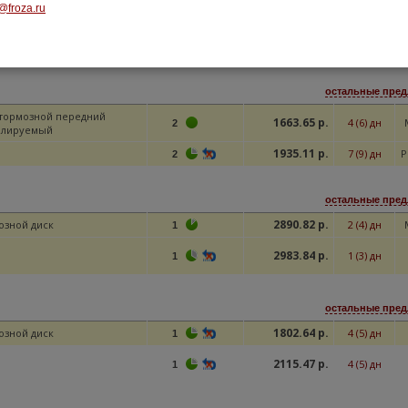
зной диск передн. Fiat
@froza.ru
2643.69 р.
1 (3) дн
1
 06-, Suzuki SX4
2718.95 р.
2 (4) дн
3
остальные пред
 тормозной передний
1663.65 р.
4 (6) дн
2
илируемый
1935.11 р.
7 (9) дн
Р
2
остальные пред
2890.82 р.
озной диск
2 (4) дн
1
2983.84 р.
1 (3) дн
1
остальные пред
1802.64 р.
озной диск
4 (5) дн
1
2115.47 р.
4 (5) дн
1