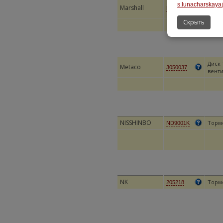
Тормо
s.lunacharskaya
Marshall
M2000588
Sedici
Скрыть
Диск
Metaco
3050037
вент
NISSHINBO
Торм
ND9001K
NK
Торм
205218