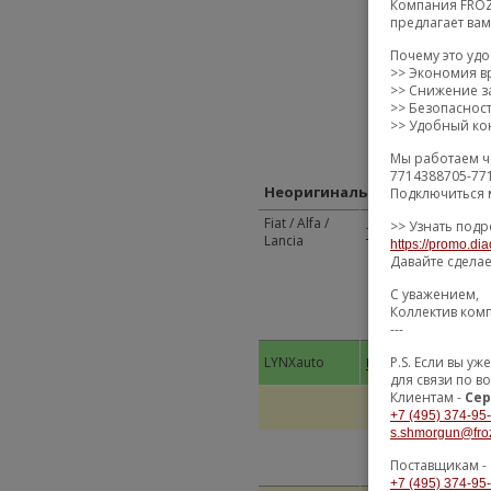
Компания FROZ
предлагает ва
Почему это уд
>> Экономия в
>> Снижение за
>> Безопаснос
>> Удобный кон
Мы работаем ч
7714388705-77
Неоригинальные замены
Подключиться 
Fiat / Alfa /
>> Узнать подр
Торм
71768306
Lancia
https://promo.dia
Давайте сдела
С уважением,
Коллектив ком
---
Диск
P.S. Если вы 
LYNXauto
BN1134
вент
для связи по в
Клиентам -
Сер
+7 (495) 374-95
s.shmorgun@fro
Поставщикам -
+7 (495) 374-95