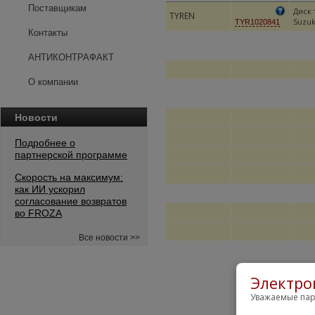
Поставщикам
Диск
TYREN
Suzuki
TYR1020841
Контакты
АНТИКОНТРАФАКТ
О компании
Новости
Подробнее о
партнерской программе
Скорость на максимум:
как ИИ ускорил
согласование возвратов
во FROZA
Все новости >>
Электро
Уважаемые пар