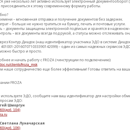
A уже несколько лет активно использует электронный документооборот (
м присоединиться к этому современному формату работы.
122846.92 р.
79 (80) дн
2
обно?
ремени – мгновенная отправка и получение документов без задержек.
143684.03 р.
76 (77) дн
4
трат – больше не нужно тратиться на бумагу, печать и почтовые услуги.
ть – документы защищены электронной подписью и хранятся в надежном 
троль – все документы всегда под рукой, а статусы можно отслеживать он
146216.53 р.
76 (77) дн
2
ерез Контур.Диадок (наш идентификатор участника ЭДО в системе Диадо
1401001-201607071033390142099) – один из самых надежных сервисов ЭДО
можно быстро и просто.
остальные пред
обнее и начать работу с FROZA (+инструкции по подключению):
2794.17 р.
озной диск
51 (52) дн
>100
doc.ru/clients/froza_msk
ем наше сотрудничество еще более эффективным! Готовы ответить на ваш
22513.23 р.
21 (22) дн
2
пании FROZA
остальные пред
 тормозной передний
уже используете ЭДО, сообщите нам ваш идентификатор для настройки об
2141.30 р.
0 (2) дн
5
илируемый
опросам ЭДО:
гей Шморгун
2302.92 р.
3 (5) дн
2
-60(доб. 104)
za.ru
Светлана Луначарская
остальные пред
-60(доб. 106)