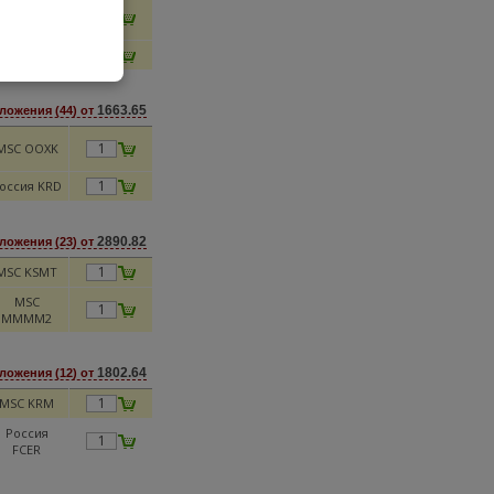
MSC JMW
MSC AFL22
1663.65
ложения (44) от
MSC OOXK
оссия KRD
2890.82
ложения (23) от
MSC KSMT
MSC
MMMM2
1802.64
ложения (12) от
MSC KRM
Россия
FCER