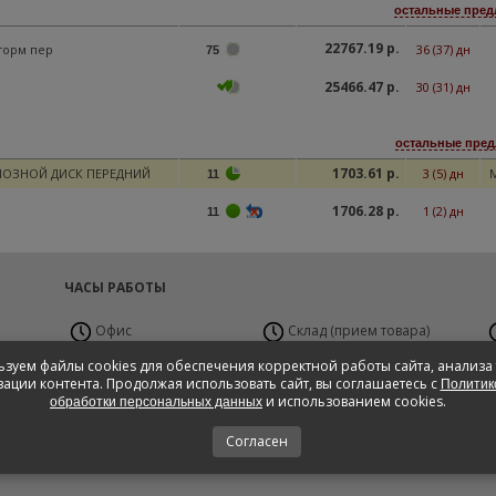
остальные пред
22767.19 р.
торм пер
36 (37) дн
75
25466.47 р.
30 (31) дн
остальные пред
1703.61 р.
ОЗНОЙ ДИСК ПЕРЕДНИЙ
3 (5) дн
11
1706.28 р.
1 (2) дн
11
ЧАСЫ РАБОТЫ
Офис
Склад (прием товара)
Пн-Пт с 9:00 до 19:00
Пн-Вс 24 часа
П
зуем файлы cookies для обеспечения корректной работы сайта, анализа
Сб с 10:00 до 17:00,
ации контента. Продолжая использовать сайт, вы соглашаетесь с
Политик
Вс - Выходной
и использованием cookies.
обработки персональных данных
Согласен