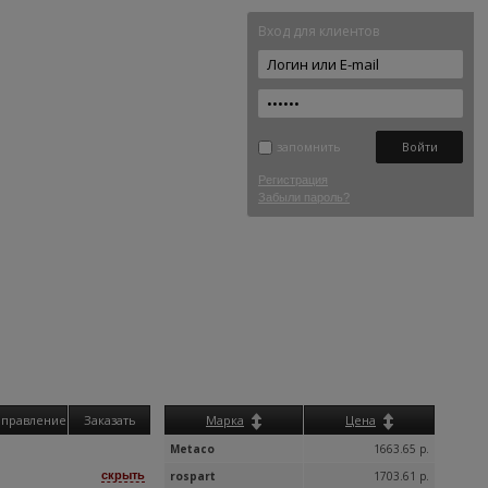
Вход для клиентов
запомнить
Регистрация
Забыли пароль?
аправление
Заказать
Марка
Цена
Metaco
1663.65 р.
скрыть
rospart
1703.61 р.