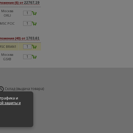
22767.19
ложения (6) от
Москва
ORLI
MSC PCIC
1703.61
ложения (40) от
MSC BRAN1
Москва
GSXB
Склад (выдача товара)
н-Вс 24 часа
 трафика и
ой защиты и