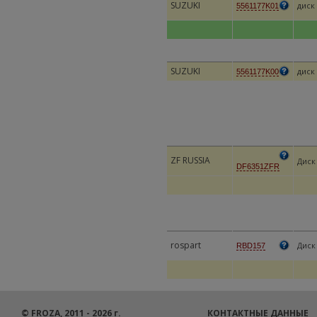
SUZUKI
диск 
5561177K01
SUZUKI
диск 
5561177K00
ZF RUSSIA
Диск
DF6351ZFR
rospart
Диск
RBD157
© FROZA, 2011 - 2026 г.
КОНТАКТНЫЕ ДАННЫЕ