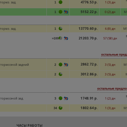
4776.53 р.
тормз. зад.
1 (3) дн
1
5152.22 р.
0 (2) дн
M
1
13770.60 р.
тормз. зад.
6 (8) дн
M
1
21203.70 р.
57 (58) дн
>100
остальные пред
2862.72 р.
 тормозной задний
3 (5) дн
M
2
3012.86 р.
3 (5) дн
2
остальные предлож
1748.91 р.
 тормозной зад.
1 (2) дн
3
1802.64 р.
1 (3) дн
M
34
ЧАСЫ РАБОТЫ