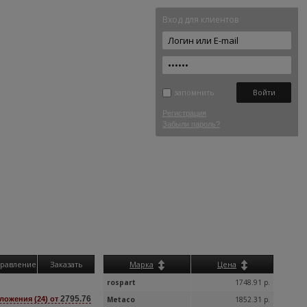
Вход для клиентов
запомнить
Регистрация
Забыли пароль?
равление
Заказать
Марка
Цена
rospart
1748.91 р.
2795.76
ложения (24) от
Metaco
1852.31 р.