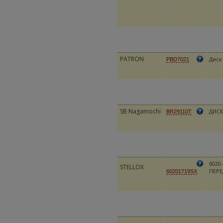
PATRON
Диск
PBD7021
SB Nagamochi
ДИС
BR29110T
6020
STELLOX
ПЕРЕ
60201719SX