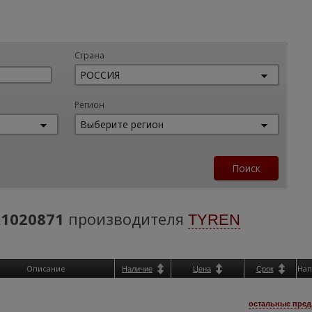
Страна
Регион
1020871
производителя
TYREN
Описание
Нап
Наличие
Цена
Срок
остальные пред