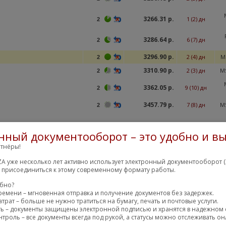
3266.31 р.
1 (2) дн
2
3286.64 р.
6 (7) дн
2
3296.90 р.
2 (4) дн
M
2
3310.90 р.
2 (3) дн
M
2
3362.05 р.
9 (10) дн
2
3457.79 р.
7 (8) дн
M
2
остальные пред
нный документооборот – это удобно и вы
3407.90 р.
озной диск
1 (3) дн
>100
тнёры!
3536.65 р.
0 (1) дн
Мо
2
A уже несколько лет активно использует электронный документооборот (
м присоединиться к этому современному формату работы.
остальные пред
обно?
ремени – мгновенная отправка и получение документов без задержек.
озной диск Suzuki Grand
3265.29 р.
трат – больше не нужно тратиться на бумагу, печать и почтовые услуги.
2 (4) дн
M
2
 II (JT, TE, TD)
ть – документы защищены электронной подписью и хранятся в надежном 
троль – все документы всегда под рукой, а статусы можно отслеживать он
3359.01 р.
2 (4) дн
M
2