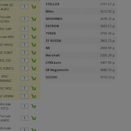
STELLOX
2191.57 р.
сква ЦС
AUEU
Miles
2613.35 р.
Россия
NISSHINBO
2645.22 р.
GTKA
PATRON
2683.51 р.
SC VAP
TYREN
2795.76 р.
ссия KRD
ZF RUSSIA
2862.72 р.
SC VKVQ
NK
2969.99 р.
SC KSMT
Marshall
3265.29 р.
MSC EDI
LYNXauto
3407.90 р.
C KSMT2
SB Nagamochi
4086.55 р.
MSC
SUZUKI
4776.53 р.
MMMM2
SC WSC
SC VKWW
Москва
PITG
Россия
KWFE
Москва