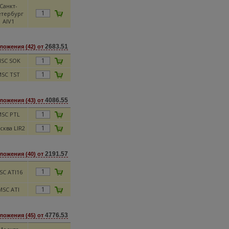
Санкт-
тербург
AIV1
2683.51
ложения (42) от
SC SOK
SC TST
4086.55
ложения (43) от
SC PTL
сква LIR2
2191.57
ложения (40) от
SC ATI16
MSC ATI
4776.53
ложения (45) от