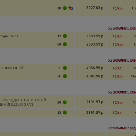
3027.03 р.
1 (3) дн
Пе
10
остальные пред
2683.51 р.
 тормозной
1 (3) дн
M
12
2683.51 р.
1 (3) дн
M
50
остальные пред
4086.55 р.
К ТОРМОЗНОЙ
1 (2) дн
M
2
4347.98 р.
1 (3) дн
Мо
4
остальные пред
-1719-SX_ДИСК ТОРМОЗНОЙ
2191.57 р.
1 (2) дн
M
20
ДНИЙ! SUZUKI GRAN
2191.57 р.
1 (2) дн
12
остальные пред