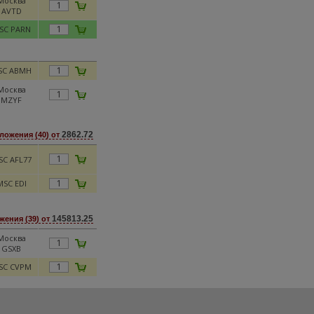
Москва
AVTD
SC PARN
SC ABMH
Москва
MZYF
2862.72
ложения (40) от
SC AFL77
MSC EDI
145813.25
ения (39) от
Москва
GSXB
SC CVPM