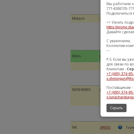
Мы работаем ч
7714388705-77
Подключиться 
Metaco
Диск
3060081
>> Узнать подр
https://promo.dia
Давайте сдела
С уважением,
Коллектив ком
---
ДИС
Miles
K010977
GRAN
P.S. Если вы 
для связи по в
Клиентам -
Сер
+7 (495) 374-95
s.shmorgun@fro
Поставщикам -
NISSHINBO
ДИС
ND9017K
+7 (495) 374-95
s.lunacharskaya
Скрыть
NK
Торм
205221