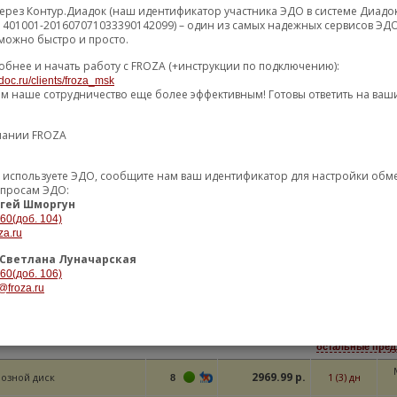
ерез Контур.Диадок (наш идентификатор участника ЭДО в системе Диадо
1401001-201607071033390142099) – один из самых надежных сервисов ЭДО
остальные пред
можно быстро и просто.
1852.31 р.
 тормозной задний
1 (3) дн
M
1
обнее и начать работу с FROZA (+инструкции по подключению):
doc.ru/clients/froza_msk
2020.39 р.
2 (3) дн
1
ем наше сотрудничество еще более эффективным! Готовы ответить на ваш
пании FROZA
остальные пред
К ТОРМОЗНОЙ SUZUKI
2613.35 р.
0 (1) дн
Мо
4
D VITARA 1.6-3.2 05- ЗАД
уже используете ЭДО, сообщите нам ваш идентификатор для настройки об
опросам ЭДО:
2622.47 р.
1 (3) дн
M
4
гей Шморгун
-60(доб. 104)
za.ru
остальные пре
Светлана Луначарская
2645.22 р.
К ТОРМОЗНОЙ
2 (4) дн
M
1
-60(доб. 106)
@froza.ru
2704.83 р.
1 (3) дн
1
остальные пред
2969.99 р.
озной диск
1 (3) дн
8