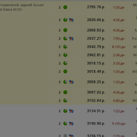
 тормозной, задний Suzuki
Мо
2795.76 р.
1 (3) дн
2
 Vitara III 05>
2820.66 р.
4 (6) дн
2
2868.83 р.
4 (6) дн
M
2
2937.27 р.
7 (9) дн
Ро
2
2942.79 р.
8 (10) дн
M
2
2962.81 р.
2 (4) дн
M
2
3018.15 р.
3 (5) дн
2
3018.49 р.
1 (3) дн
MS
2
3058.25 р.
1 (3) дн
2
3097.02 р.
4 (6) дн
M
2
3102.84 р.
6 (8) дн
M
2
3134.51 р.
1 (2) дн
2
3190.90 р.
9 (10) дн
2
3236.15 р.
2 (3) дн
2