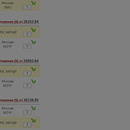
Москва
SMG
28352.94
ложения (6) от
MSC AKPAJP
Москва
MZYF
28882.84
ложения (5) от
MSC AKPAJP
Москва
MZYF
30138.95
ложения (5) от
Москва
MZYF
MSC AKPAJP