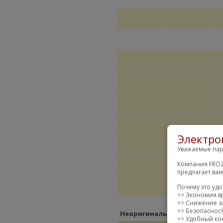
Электро
Уважаемые пар
Компания FROZ
предлагает ва
Почему это уд
>> Экономия в
>> Снижение за
>> Безопаснос
Неоригинальные замены
>> Удобный кон