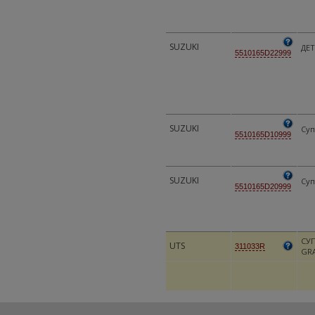
SUZUKI
ДЕ
5510165D22999
SUZUKI
Суп
5510165D10999
SUZUKI
Суп
5510165D20999
СУП
UTS
311033R
GRA