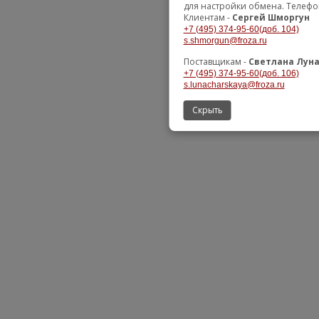
для настройки обмена. Телефо
Клиентам -
Сергей Шморгун
+7 (495) 374-95-60(доб. 104)
s.shmorgun@froza.ru
Поставщикам -
Светлана Лун
+7 (495) 374-95-60(доб. 106)
s.lunacharskaya@froza.ru
Скрыть