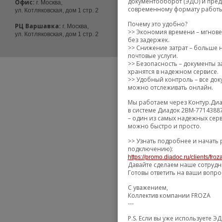
документооборот (ЭДО) и пред
service@froza.ru
Офис:
г. Москва,
современному формату работы
ул. Котляковская, дом 1 стр. 2
Telegram
@froza_msk
Почему это удобно?
РЦ Варшавка:
г. Москва,
>> Экономия времени – мгнове
ул. Котляковская, дом 1 стр. 2
без задержек.
>> Снижение затрат – больше н
почтовые услуги.
>> Безопасность – документы
хранятся в надежном сервисе.
>> Удобный контроль – все доку
можно отслеживать онлайн.
Мы работаем через Контур.Диа
в системе Диадок 2BM-7714388
– один из самых надежных сер
можно быстро и просто.
>> Узнать подробнее и начать 
подключению):
https://promo.diadoc.ru/clients/fro
Давайте сделаем наше сотрудн
Готовы ответить на ваши вопро
С уважением,
Коллектив компании FROZA
---
P.S. Если вы уже используете 