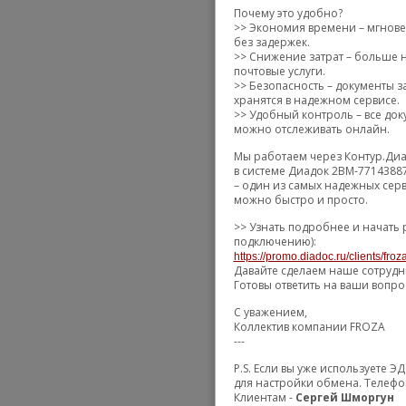
Почему это удобно?
>> Экономия времени – мгнове
без задержек.
>> Снижение затрат – больше н
почтовые услуги.
>> Безопасность – документы
хранятся в надежном сервисе.
>> Удобный контроль – все доку
можно отслеживать онлайн.
Мы работаем через Контур.Диа
в системе Диадок 2BM-7714388
– один из самых надежных сер
можно быстро и просто.
>> Узнать подробнее и начать 
подключению):
https://promo.diadoc.ru/clients/fro
Давайте сделаем наше сотрудн
Готовы ответить на ваши вопро
С уважением,
Коллектив компании FROZA
---
P.S. Если вы уже используете 
для настройки обмена. Телефо
Клиентам -
Сергей Шморгун