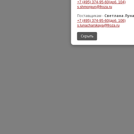
+7 (495) 374-95-60(доб. 104)
s.shmorgun@froza.ru
Поставщикам -
Светлана Лун
+7 (495) 374-95-60(доб. 106)
s.lunacharskaya@froza.ru
Скрыть