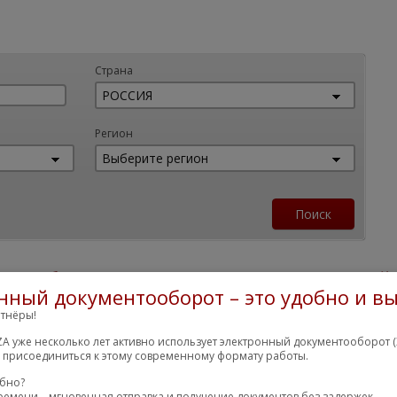
Страна
Регион
тят обязать делиться техдокументацией
нный документооборот – это удобно и вы
тнёры!
A уже несколько лет активно использует электронный документооборот (
м присоединиться к этому современному формату работы.
обно?
ремени – мгновенная отправка и получение документов без задержек.