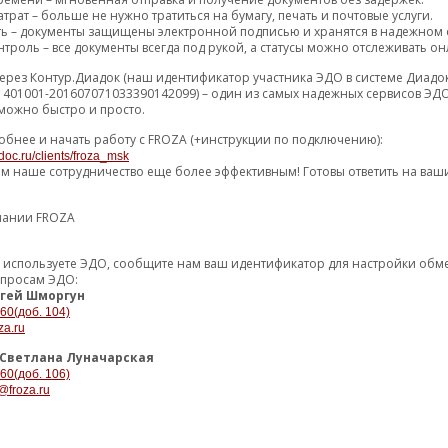
трат – больше не нужно тратиться на бумагу, печать и почтовые услуги.
ть – документы защищены электронной подписью и хранятся в надежном 
троль – все документы всегда под рукой, а статусы можно отслеживать он
ерез Контур.Диадок (наш идентификатор участника ЭДО в системе Диадо
1401001-201607071033390142099) – один из самых надежных сервисов ЭДО
можно быстро и просто.
обнее и начать работу с FROZA (+инструкции по подключению):
doc.ru/clients/froza_msk
ем наше сотрудничество еще более эффективным! Готовы ответить на ваш
пании FROZA
уже используете ЭДО, сообщите нам ваш идентификатор для настройки об
опросам ЭДО:
гей Шморгун
, по которой российские автопроизводители должны будут открывать дос
-60(доб. 104)
za.ru
талкиваются с тем, что нужная информация только у официальных дилеро
Светлана Луначарская
-60(доб. 106)
@froza.ru
тся — все смогут работать по тем же данным, что и официальные сервисы
зрачности;