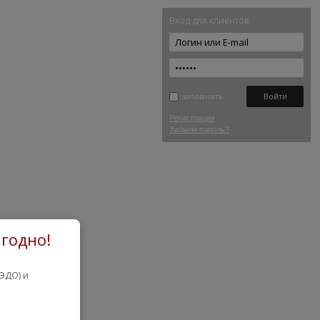
Вход для клиентов
запомнить
Регистрация
Забыли пароль?
годно!
ЭДО) и