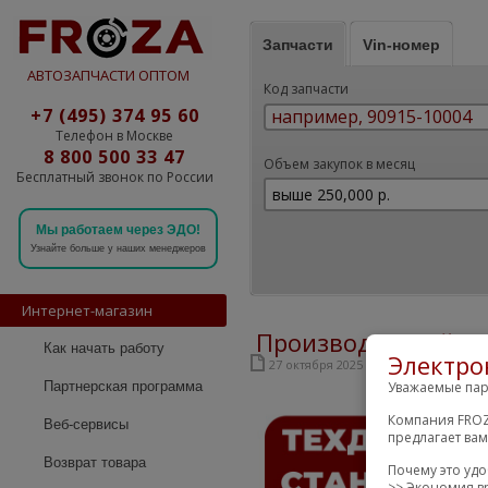
Запчасти
Vin-номер
АВТОЗАПЧАСТИ ОПТОМ
Код запчасти
+7 (495) 374 95 60
Телефон в Москве
8 800 500 33 47
Объем закупок в месяц
Бесплатный звонок по России
Мы работаем через ЭДО!
Узнайте больше у наших менеджеров
Интернет-магазин
Производителей хо
Как начать работу
Электро
27 октября 2025
Уважаемые пар
Партнерская программа
Компания FROZ
Веб-сервисы
предлагает ва
Возврат товара
Почему это уд
>> Экономия в