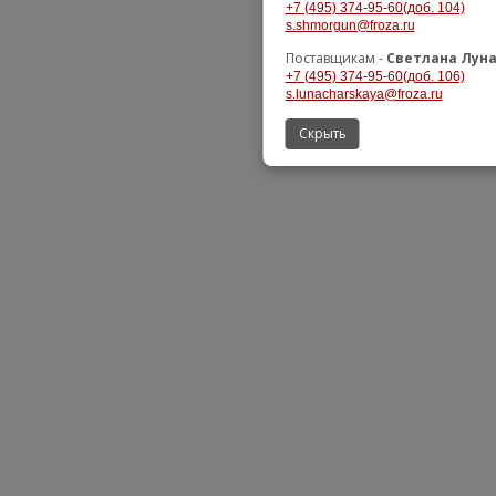
+7 (495) 374-95-60(доб. 104)
s.shmorgun@froza.ru
Поставщикам -
Светлана Лун
+7 (495) 374-95-60(доб. 106)
s.lunacharskaya@froza.ru
Скрыть