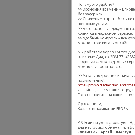
Почему это удобно?
>> Экономия времени – мгнове
без задержек.
>> Снижение затрат – больше н
почтовые услуги.
>> Безопасность – документы
хранятся в надежном сервисе.
>> Удобный контроль – все доку
можно отслеживать онлайн.
Мы работаем через Контур.Диа
в системе Диадок 2BM-7714388
– один из самых надежных сер
можно быстро и просто.
>> Узнать подробнее и начать 
подключению):
https://promo.diadoc.ru/clients/fro
Давайте сделаем наше сотрудн
Готовы ответить на ваши вопро
С уважением,
Коллектив компании FROZA
---
P.S. Если вы уже используете 
для настройки обмена. Телефо
Клиентам -
Сергей Шморгун