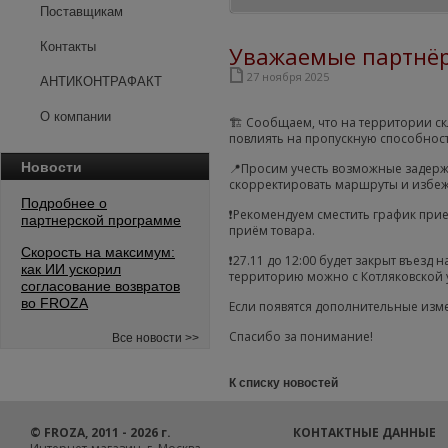
Поставщикам
Контакты
Уважаемые партнё
27 ноября 2025
АНТИКОНТРАФАКТ
О компании
🏗 Сообщаем, что на территории с
повлиять на пропускную способност
Новости
📍Просим учесть возможные задерж
скорректировать маршруты и избеж
Подробнее о
❗️Рекомендуем сместить график при
партнерской программе
приём товара.
Скорость на максимум:
❗️27.11 до 12:00 будет закрыт въезд
как ИИ ускорил
территорию можно с Котляковской 
согласование возвратов
во FROZA
Если появятся дополнительные изм
Спасибо за понимание!
Все новости >>
К списку новостей
© FROZA, 2011 - 2026 г.
КОНТАКТНЫЕ ДАННЫЕ