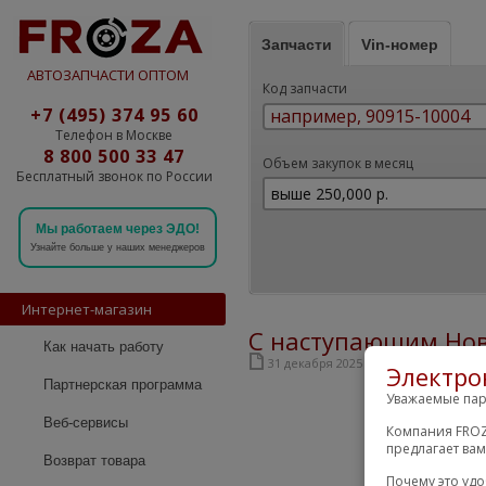
Запчасти
Vin-номер
АВТОЗАПЧАСТИ ОПТОМ
Код запчасти
+7 (495) 374 95 60
Телефон в Москве
8 800 500 33 47
Объем закупок в месяц
Бесплатный звонок по России
Мы работаем через ЭДО!
Узнайте больше у наших менеджеров
Интернет-магазин
С наступающим Но
Как начать работу
31 декабря 2025
Электро
Партнерская программа
Уважаемые пар
Веб-сервисы
Компания FROZ
предлагает ва
Возврат товара
Почему это уд