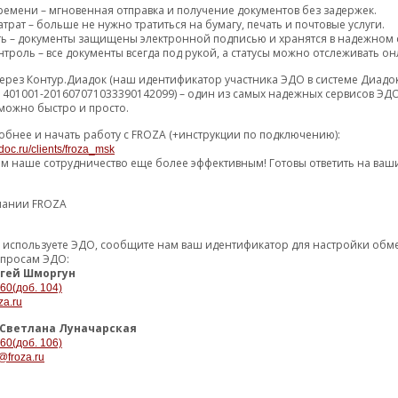
ремени – мгновенная отправка и получение документов без задержек.
трат – больше не нужно тратиться на бумагу, печать и почтовые услуги.
ть – документы защищены электронной подписью и хранятся в надежном 
троль – все документы всегда под рукой, а статусы можно отслеживать он
ерез Контур.Диадок (наш идентификатор участника ЭДО в системе Диадо
1401001-201607071033390142099) – один из самых надежных сервисов ЭДО
можно быстро и просто.
обнее и начать работу с FROZA (+инструкции по подключению):
doc.ru/clients/froza_msk
ем наше сотрудничество еще более эффективным! Готовы ответить на ваш
пании FROZA
уже используете ЭДО, сообщите нам ваш идентификатор для настройки об
опросам ЭДО:
гей Шморгун
-60(доб. 104)
риближением Нового года и благодарит за сотрудничество, доверие и сов
za.ru
менений, роста и развития процессов, и во многом это стало возможным
Светлана Луначарская
-60(доб. 106)
я и открытый диалог, который помогает нам становиться сильнее и эффе
@froza.ru
ости, уверенных решений, надёжных партнёров и роста бизнеса.