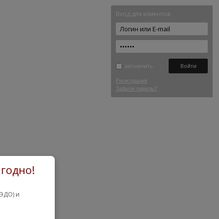
Вход для клиентов
запомнить
Регистрация
Забыли пароль?
годно!
ЭДО) и