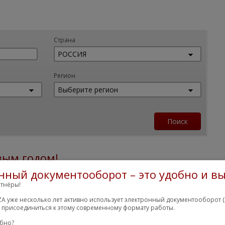
Страна
Регион
вым годом!
нный документооборот – это удобно и вы
тнёры!
A уже несколько лет активно использует электронный документооборот (
м присоединиться к этому современному формату работы.
обно?