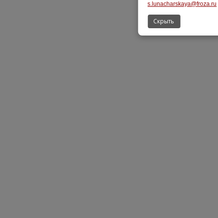
s.lunacharskaya@froza.ru
Скрыть