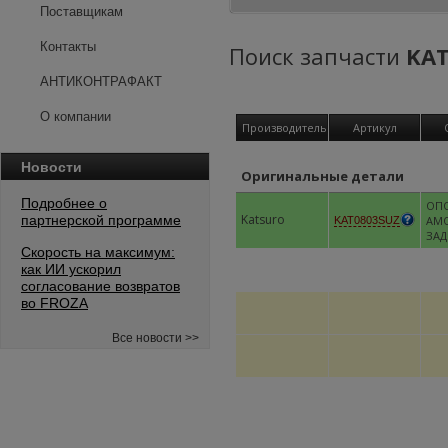
Поставщикам
Контакты
Поиск запчасти
KAT
АНТИКОНТРАФАКТ
О компании
Производитель
Артикул
Новости
Оригинальные детали
Подробнее о
ОП
Katsuro
партнерской программе
АМ
KAT0803SUZ
ЗАД
Скорость на максимум:
как ИИ ускорил
согласование возвратов
во FROZA
Все новости >>