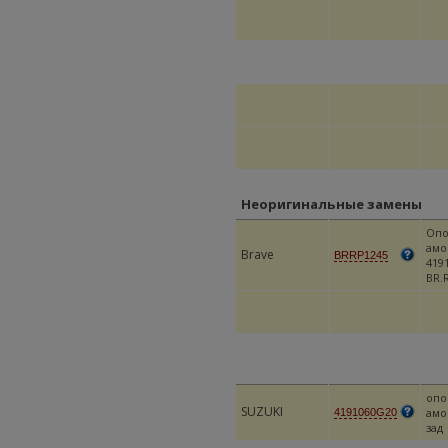
Неоригинальные замены
Опо
амо
Brave
BRRP1245
419
BR.
опо
SUZUKI
амо
4191060G20
зад