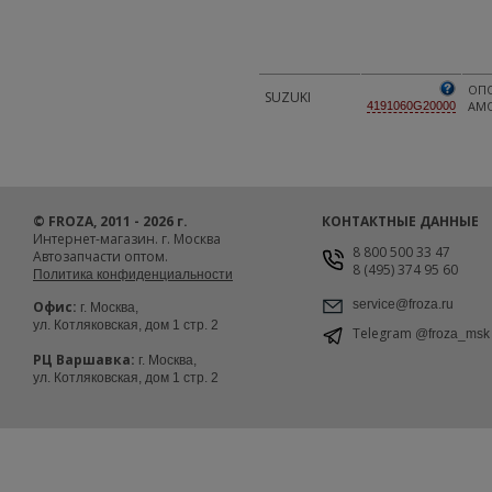
ОП
SUZUKI
АМ
4191060G20000
© FROZA, 2011 - 2026 г.
КОНТАКТНЫЕ ДАННЫЕ
Интернет-магазин. г. Москва
8 800 500 33 47
Автозапчасти оптом.
8 (495) 374 95 60
Политика конфиденциальности
service@froza.ru
Офис:
г. Москва,
ул. Котляковская, дом 1 стр. 2
Telegram
@froza_msk
РЦ Варшавка:
г. Москва,
ул. Котляковская, дом 1 стр. 2