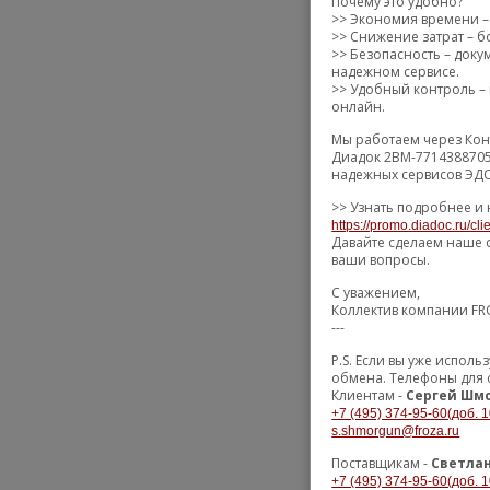
Почему это удобно?
>> Экономия времени –
>> Снижение затрат – б
>> Безопасность – док
надежном сервисе.
>> Удобный контроль – 
онлайн.
Мы работаем через Кон
Диадок 2BM-7714388705
надежных сервисов ЭДО
>> Узнать подробнее и 
https://promo.diadoc.ru/cl
Давайте сделаем наше 
ваши вопросы.
С уважением,
Коллектив компании F
---
P.S. Если вы уже испол
обмена. Телефоны для 
Клиентам -
Сергей Шм
+7 (495) 374-95-60(доб. 1
s.shmorgun@froza.ru
Поставщикам -
Светла
+7 (495) 374-95-60(доб. 1