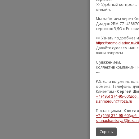
>> Удобный контроль –
онлайн.
Мы работаем через Ко
Диадок 2BM-771438870
сервисов ЭДО в России
>> Узнать подробнее и
https://promo.diadoc.ru/c
Давайте сделаем наше 
ваши вопросы.
С уважением,
Коллектив компании 
---
P.S. Если вы уже испо
обмена. Телефоны для
Клиентам -
Сергей Шм
+7 (495) 374-95-60(доб. 
s.shmorgun@froza.ru
Поставщикам -
Светла
+7 (495) 374-95-60(доб. 
s.lunacharskaya@froza.r
Скрыть