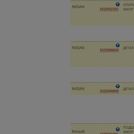
ОПОР
NISSAN
АМОР
543204Z020
NISSAN
ДЕТАЛ
543256M000
NISSAN
ДЕТАЛ
543204M800
ПОДШ
Renault
АМОР