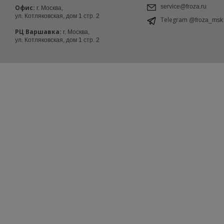
service@froza.ru
Офис:
г. Москва,
ул. Котляковская, дом 1 стр. 2
Telegram
@froza_msk
РЦ Варшавка:
г. Москва,
ул. Котляковская, дом 1 стр. 2