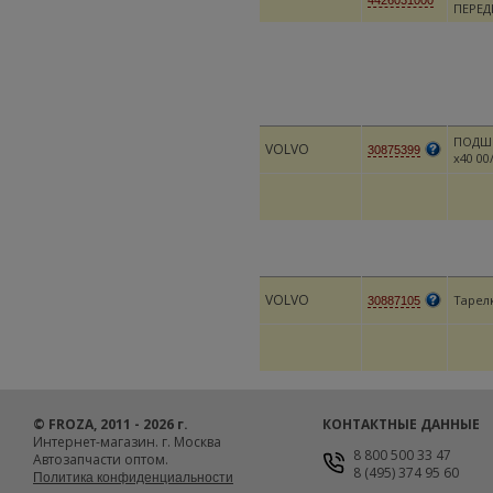
4426031000
ПЕРЕД
ПОДШ
VOLVO
30875399
х40 00
VOLVO
Тарел
30887105
© FROZA, 2011 - 2026 г.
КОНТАКТНЫЕ ДАННЫЕ
Интернет-магазин. г. Москва
8 800 500 33 47
Автозапчасти оптом.
8 (495) 374 95 60
Политика конфиденциальности