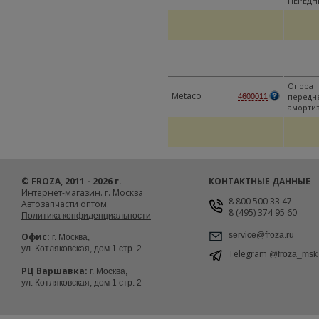
ПЕРЕДН
Опора
Metaco
передн
4600011
аморти
© FROZA, 2011 - 2026 г.
КОНТАКТНЫЕ ДАННЫЕ
Интернет-магазин. г. Москва
8 800 500 33 47
Автозапчасти оптом.
8 (495) 374 95 60
Политика конфиденциальности
service@froza.ru
Офис:
г. Москва,
ул. Котляковская, дом 1 стр. 2
Telegram
@froza_msk
РЦ Варшавка:
г. Москва,
ул. Котляковская, дом 1 стр. 2