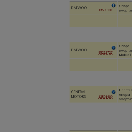
Опора
DAEWOO
аморти
13505131
Опора
DAEWOO
аморти
95212727
MokkaT
Проста
GENERAL
опоры
MOTORS
13501409
аморти