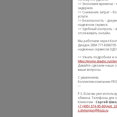
>> Экономия времени – 
задержек.
>> Снижение затрат – бо
услуги.
>> Безопасность – доку
надежном сервисе.
>> Удобный контроль – в
отслеживать онлайн.
Мы работаем через Конт
Диадок 2BM-7714388705-
надежных сервисов ЭДО 
>> Узнать подробнее и н
https://promo.diadoc.ru/cli
Давайте сделаем наше с
ваши вопросы.
С уважением,
Коллектив компании FR
---
P.S. Если вы уже исполь
обмена. Телефоны для с
Клиентам -
Сергей Шмо
+7 (495) 374-95-60(доб. 1
s.shmorgun@froza.ru