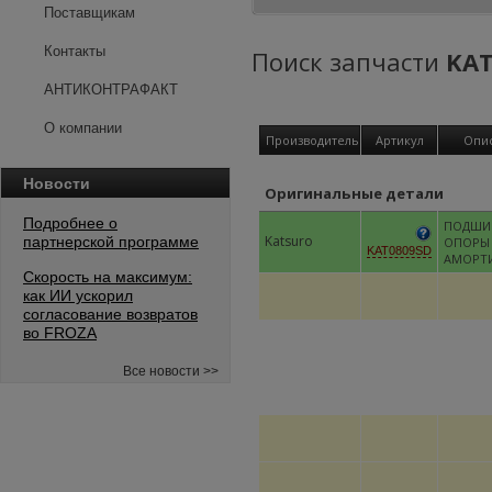
Поставщикам
Контакты
Поиск запчасти
KAT
АНТИКОНТРАФАКТ
О компании
Производитель
Артикул
Опи
Новости
Оригинальные детали
Подробнее о
ПОДШИ
Katsuro
партнерской программе
ОПОРЫ
KAT0809SD
АМОРТ
Скорость на максимум:
как ИИ ускорил
согласование возвратов
во FROZA
Все новости >>