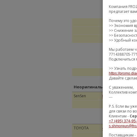
Компания FROZ
предлагает ва
Почему это уд
>> Экономия в
>> Снижение за
>> Безопаснос
>> Удобный кон
Мы работаем ч
7714388705-77
Подключиться 
>> Узнать подр
https://promo.dia
Давайте сдела
Неоригинальные замены
С уважением,
Коллектив ком
SenSen
OE
M61197
---
P.S. Если вы 
для связи по в
Клиентам -
Сер
+7 (495) 374-95
s.shmorgun@fro
TOYOTA
СУП
4860912211
Поставщикам -