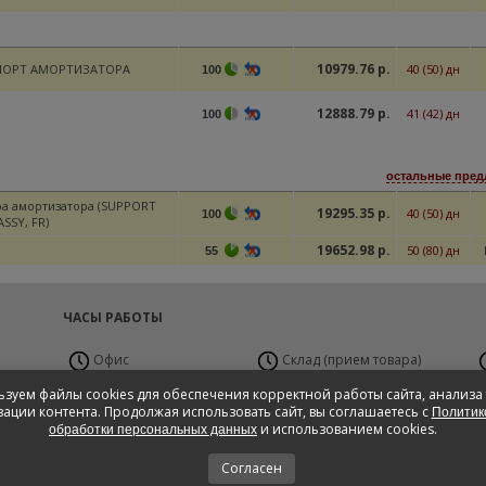
10979.76 р.
ПОРТ АМОРТИЗАТОРА
40 (50) дн
100
12888.79 р.
41 (42) дн
100
остальные пред
а амортизатора (SUPPORT
19295.35 р.
40 (50) дн
100
ASSY, FR)
19652.98 р.
50 (80) дн
55
ЧАСЫ РАБОТЫ
Офис
Склад (прием товара)
Пн-Пт с 9:00 до 19:00
Пн-Вс 24 часа
П
зуем файлы cookies для обеспечения корректной работы сайта, анализа
Сб с 10:00 до 17:00,
ации контента. Продолжая использовать сайт, вы соглашаетесь с
Политик
Вс - Выходной
и использованием cookies.
обработки персональных данных
Согласен