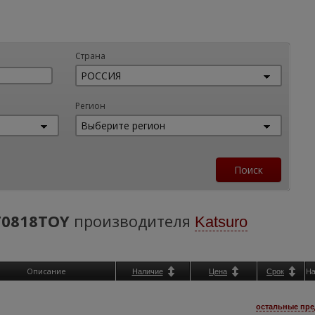
Страна
Регион
T0818TOY
производителя
Katsuro
Описание
Н
Наличие
Цена
Срок
остальные пре