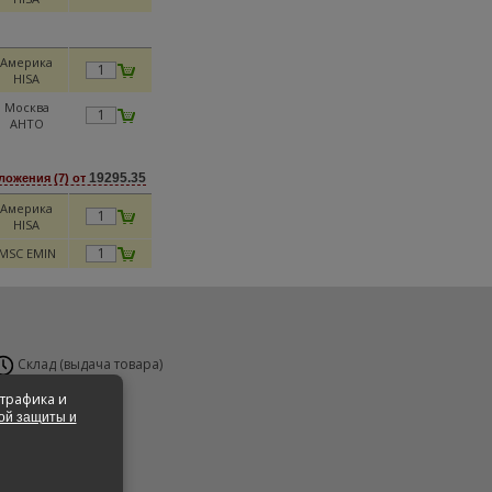
Америка
HISA
Москва
AHTO
19295.35
ложения (7) от
Америка
HISA
MSC EMIN
Склад (выдача товара)
н-Вс 24 часа
 трафика и
ой защиты и