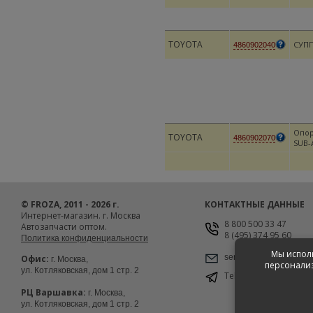
TOYOTA
СУП
4860902040
Опор
TOYOTA
4860902070
SUB-
© FROZA, 2011 - 2026 г.
КОНТАКТНЫЕ ДАННЫЕ
Интернет-магазин. г. Москва
8 800 500 33 47
Автозапчасти оптом.
8 (495) 374 95 60
Политика конфиденциальности
Мы исполь
service@froza.ru
Офис:
г. Москва,
персонализ
ул. Котляковская, дом 1 стр. 2
Telegram
@froza_msk
РЦ Варшавка:
г. Москва,
ул. Котляковская, дом 1 стр. 2