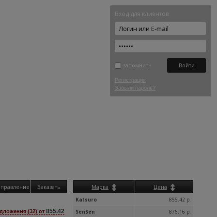
Вход для клиентов
запомнить
Регистрация
Забыли пароль?
аправление
Заказать
Марка
Цена
Katsuro
855.42 р.
855.42
дложения (32) от
SenSen
876.16 р.