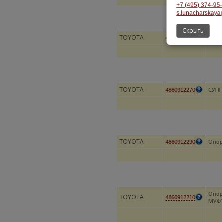
+7 (495) 374-95
s.lunacharskaya
Скрыть
TOYOTA
Опор
4860912250
TOYOTA
СУП
4860912270
TOYOTA
Опор
4860912290
Опор
TOYOTA
4860912210
МУФТ