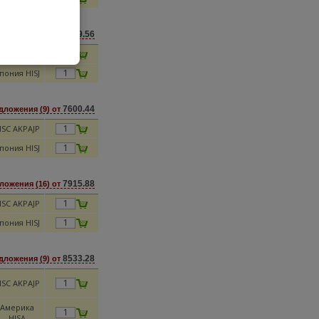
6919.56
дложения (7) от
SC AKPAJP
пония HISJ
7600.44
дложения (9) от
SC AKPAJP
пония HISJ
7915.88
ложения (16) от
SC AKPAJP
пония HISJ
8533.28
дложения (9) от
SC AKPAJP
Америка
HISA