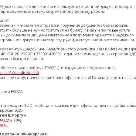
1135.78 р.
1 (2) дн
10
A уже несколько лет активно использует электронный документооборот (
м присоединиться к этому современному формату работы.
1162.67 р.
16 (17) дн
10
обно?
1192.33 р.
4 (6) дн
10
ремени – мгновенная отправка и получение документов без задержек.
трат – больше не нужно тратиться на бумагу, печать и почтовые услуги.
1194.22 р.
4 (5) дн
22
ть – документы защищены электронной подписью и хранятся в надежном 
1196.85 р.
1 (3) дн
Р
2
троль – все документы всегда под рукой, а статусы можно отслеживать он
1201.36 р.
ерез Контур.Диадок (наш идентификатор участника ЭДО в системе Диадо
9 (10) дн
10
1401001-201607071033390142099) – один из самых надежных сервисов ЭДО
можно быстро и просто.
1244.64 р.
4 (5) дн
10
обнее и начать работу с FROZA (+инструкции по подключению):
1259.06 р.
2 (4) дн
10
doc.ru/clients/froza_msk
ем наше сотрудничество еще более эффективным! Готовы ответить на ваш
остальные пре
пании FROZA
876.16 р.
1 (3) дн
1
951.30 р.
3 (5) дн
1
уже используете ЭДО, сообщите нам ваш идентификатор для настройки об
опросам ЭДО:
гей Шморгун
остальные пред
-60(доб. 104)
za.ru
6387.45 р.
ПОРТ АМОРТИЗАТОРА
7 (9) дн
1
Светлана Луначарская
6923.66 р.
36 (48) дн
1