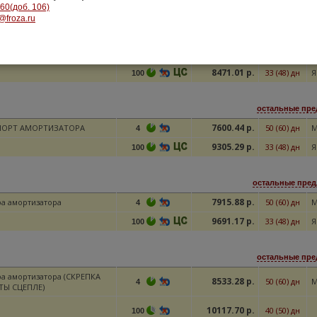
-60(доб. 106)
@froza.ru
остальные пре
6919.56 р.
а амортизатора
50 (60) дн
M
4
8471.01 р.
33 (48) дн
Я
100
остальные пре
7600.44 р.
ПОРТ АМОРТИЗАТОРА
50 (60) дн
M
4
9305.29 р.
33 (48) дн
Я
100
остальные пред
7915.88 р.
а амортизатора
50 (60) дн
M
4
9691.17 р.
33 (48) дн
Я
100
остальные пре
а амортизатора (СКРЕПКА
8533.28 р.
50 (60) дн
M
4
Ы СЦЕПЛЕ)
10117.70 р.
40 (50) дн
100