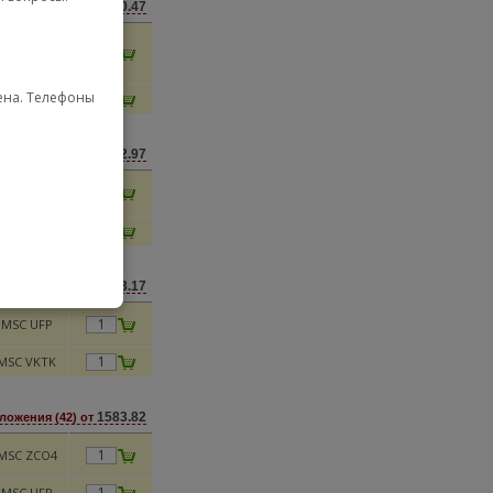
1540.47
ложения (45) от
MSC ONEZ
мена. Телефоны
MSC ONE
1482.97
ложения (43) от
MSC FR17
MSC ONEZ
1603.17
ложения (41) от
MSC UFP
MSC VKTK
1583.82
ложения (42) от
MSC ZCO4
MSC UFP