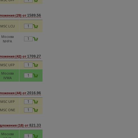
1589.56
ложения (29) от
MSC LCU
Москва
NHPA
1709.27
ложения (42) от
MSC UFP
Москва
IVWA
2016.96
ложения (44) от
MSC UFP
MSC ONE
821.33
дложения (18) от
Москва