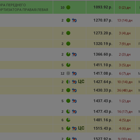
РА ПЕРЕДНЕГО
1093.92 р.
0 (2) дн
10
РТИЗАТОРА ПРАВАЯ/ЛЕВАЯ
1270.87 р.
13 (14) дн
2
1273.20 р.
3 (4) дн
2
1320.19 р.
7 (9) дн
2
1366.60 р.
2 (3) дн
2
1411.10 р.
3 (5) дн
5
1417.08 р.
6 (7) дн
12
1427.64 р.
10 (14) дн
2
1430.33 р.
36 (48) дн
2
1437.43 р.
1 (2) дн
5
1477.43 р.
16 (17) дн
2
1481.16 р.
4 (5) дн
6
1515.43 р.
4 (6) дн
5
1527.92 р.
9 (10) дн
2