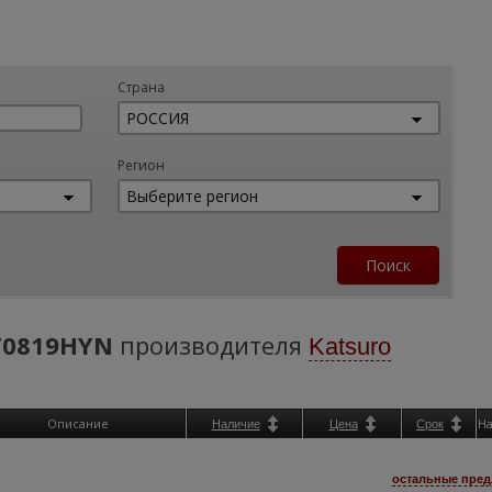
Страна
Регион
T0819HYN
производителя
Katsuro
Описание
Н
Наличие
Цена
Срок
остальные пред