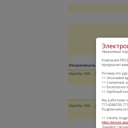
Электро
Уважаемые пар
Компания FROZ
предлагает ва
Неоригинальные замены
Почему это уд
Hyundai / KIA
546
546102S100
>> Экономия в
>> Снижение за
>> Безопаснос
>> Удобный кон
Мы работаем ч
ОПО
7714388705-77
Hyundai / KIA
546102T000
/ I
Подключиться 
>> Узнать подр
https://promo.dia
Давайте сдела