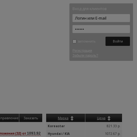
Вход для клиентов
запомнить
Регистрация
Забыли пароль?
аправление
Заказать
Марка
Цена
Koreastar
821.33 р.
1093.92
ложения (32) от
Hyundai / KIA
1072.67 р.