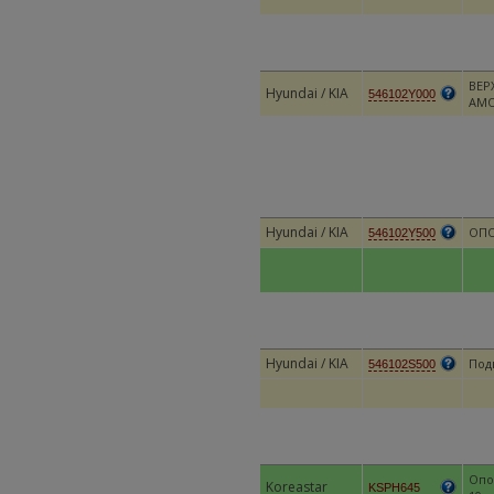
ВЕР
Hyundai / KIA
546102Y000
АМО
Hyundai / KIA
ОПО
546102Y500
Hyundai / KIA
Под
546102S500
Опо
Koreastar
KSPH645