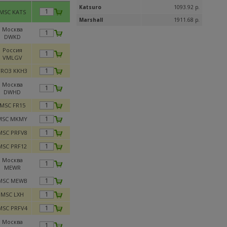
Katsuro
1093.92 р.
MSC KATS
Marshall
1911.68 р.
Москва
DWKD
Россия
VMLGV
FRO3 KKH3
Москва
DWHD
MSC FR15
MSC MKMY
MSC PRFV8
MSC PRF12
Москва
MEWR
MSC MEWB
MSC LXH
MSC PRFV4
Москва