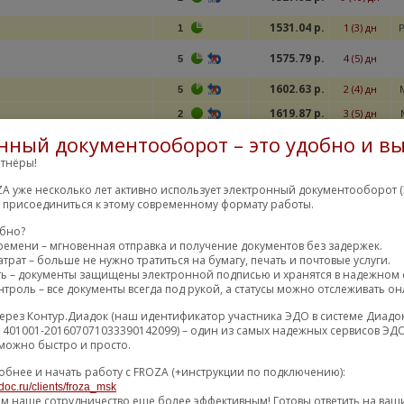
1531.04 р.
1 (3) дн
Р
1
1575.79 р.
4 (5) дн
5
1602.63 р.
2 (4) дн
5
1619.87 р.
3 (5) дн
2
1679.57 р.
нный документооборот – это удобно и вы
5 (7) дн
F
3
1685.43 р.
тнёры!
1 (3) дн
2
A уже несколько лет активно использует электронный документооборот (
м присоединиться к этому современному формату работы.
остальные пред
обно?
1072.67 р.
102S100 Опора амортизатора
1 (3) дн
5
ремени – мгновенная отправка и получение документов без задержек.
1082.22 р.
1 (3) дн
14
трат – больше не нужно тратиться на бумагу, печать и почтовые услуги.
ть – документы защищены электронной подписью и хранятся в надежном 
троль – все документы всегда под рукой, а статусы можно отслеживать он
остальные пред
ерез Контур.Диадок (наш идентификатор участника ЭДО в системе Диадо
РА СТОЙКИ АМОРТИЗАТОРА
1401001-201607071033390142099) – один из самых надежных сервисов ЭДО
1432.70 р.
1 (3) дн
11
NSULATOR AS
можно быстро и просто.
1432.70 р.
1 (3) дн
11
обнее и начать работу с FROZA (+инструкции по подключению):
doc.ru/clients/froza_msk
ем наше сотрудничество еще более эффективным! Готовы ответить на ваш