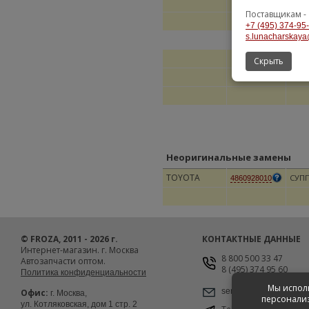
Поставщикам -
+7 (495) 374-95
s.lunacharskaya
Скрыть
Неоригинальные замены
TOYOTA
СУП
4860928010
© FROZA, 2011 - 2026 г.
КОНТАКТНЫЕ ДАННЫЕ
Интернет-магазин. г. Москва
8 800 500 33 47
Автозапчасти оптом.
8 (495) 374 95 60
Политика конфиденциальности
Мы исполь
service@froza.ru
Офис:
г. Москва,
персонализ
ул. Котляковская, дом 1 стр. 2