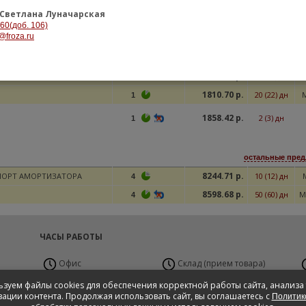
1698.60 р.
2 (4) дн
1
Светлана Луначарская
1732.81 р.
4 (6) дн
1
-60(доб. 106)
@froza.ru
1737.76 р.
17 (18) дн
M
6
1759.14 р.
2 (4) дн
1
1761.51 р.
1 (3) дн
1
1810.70 р.
20 (22) дн
1
1858.42 р.
2 (3) дн
1
остальные пред
8244.71 р.
ПОРТ АМОРТИЗАТОРА
10 (12) дн
4
8598.68 р.
50 (60) дн
M
4
ЧАСЫ РАБОТЫ
Офис
Склад (прием товара)
Пн-Пт с 9:00 до 19:00
Пн-Вс 24 часа
П
зуем файлы cookies для обеспечения корректной работы сайта, анализа
Сб с 10:00 до 17:00,
ации контента. Продолжая использовать сайт, вы соглашаетесь с
Политик
Вс - Выходной