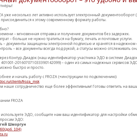
РА ПЕРЕДНЕГО
тнёры!
1240.92 р.
РТИЗАТОРА С
3 (5) дн
6
ШИПНИКОМ (КОМПЛЕ
A уже несколько лет активно использует электронный документооборот (
м присоединиться к этому современному формату работы.
1267.59 р.
1 (2) дн
6
обно?
ремени – мгновенная отправка и получение документов без задержек.
1333.49 р.
4 (6) дн
M
6
трат – больше не нужно тратиться на бумагу, печать и почтовые услуги.
1354.46 р.
10 (14) дн
M
ть – документы защищены электронной подписью и хранятся в надежном 
6
троль – все документы всегда под рукой, а статусы можно отслеживать он
1388.90 р.
4 (5) дн
6
ерез Контур.Диадок (наш идентификатор участника ЭДО в системе Диадо
1401001-201607071033390142099) – один из самых надежных сервисов ЭДО
1409.51 р.
2 (4) дн
M
6
можно быстро и просто.
1423.91 р.
3 (5) дн
M
1
обнее и начать работу с FROZA (+инструкции по подключению):
1475.57 р.
5 (7) дн
F
2
doc.ru/clients/froza_msk
ем наше сотрудничество еще более эффективным! Готовы ответить на ваш
1504.47 р.
5 (7) дн
2
1555.97 р.
3 (5) дн
1
пании FROZA
1562.02 р.
5 (6) дн
Р
2
уже используете ЭДО, сообщите нам ваш идентификатор для настройки об
1567.50 р.
0 (2) дн
1
опросам ЭДО:
гей Шморгун
1646.61 р.
7 (8) дн
2
-60(доб. 104)
za.ru