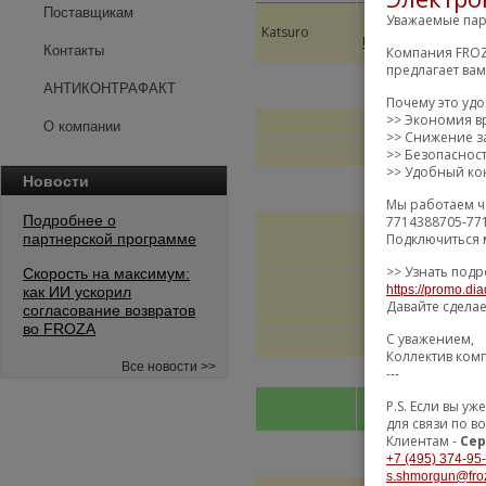
Поставщикам
ОПО
Уважаемые пар
Katsuro
АМО
KAT0833TOY
ПОД
Контакты
Компания FROZ
предлагает ва
АНТИКОНТРАФАКТ
Почему это уд
>> Экономия в
О компании
>> Снижение за
>> Безопаснос
>> Удобный кон
Новости
Мы работаем ч
Подробнее о
7714388705-77
Подключиться 
партнерской программе
>> Узнать подр
Скорость на максимум:
https://promo.dia
как ИИ ускорил
Давайте сдела
согласование возвратов
во FROZA
С уважением,
Коллектив ком
Все новости >>
---
P.S. Если вы 
для связи по в
Клиентам -
Сер
+7 (495) 374-95
s.shmorgun@fro