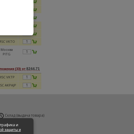
MSC FR23
MSC VKVN
SC MEWB
MSC GDT2
MSC PTE
MSC VKTO
Москва
PITG
8244.71
ложения (33) от
MSC VKTP
SC AKPAJP
Склад (выдача товара)
н-Вс 24 часа
 трафика и
ой защиты и