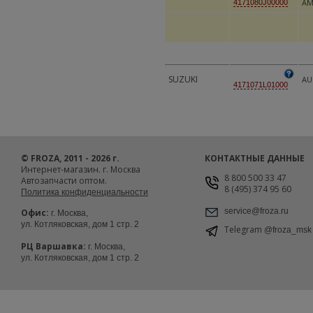
АМ
4171080J00000
SUZUKI
AU
4171071L01000
© FROZA, 2011 - 2026 г.
КОНТАКТНЫЕ ДАННЫЕ
Интернет-магазин. г. Москва
8 800 500 33 47
Автозапчасти оптом.
8 (495) 374 95 60
Политика конфиденциальности
service@froza.ru
Офис:
г. Москва,
ул. Котляковская, дом 1 стр. 2
Telegram
@froza_msk
РЦ Варшавка:
г. Москва,
ул. Котляковская, дом 1 стр. 2