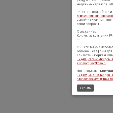
Диадок 2BM-7714388705
надежных сервисов ЭДО
>> Узнать подробнее и 
https://promo.diadoc.ru/cl
Давайте сделаем наше 
ваши вопросы.
С уважением,
Коллектив компании F
---
P.S. Если вы уже испо
обмена. Телефоны для 
Клиентам -
Сергей Шм
+7 (495) 374-95-60(доб. 
s.shmorgun@froza.ru
Поставщикам -
Светла
+7 (495) 374-95-60(доб. 
s.lunacharskaya@froza.ru
Скрыть