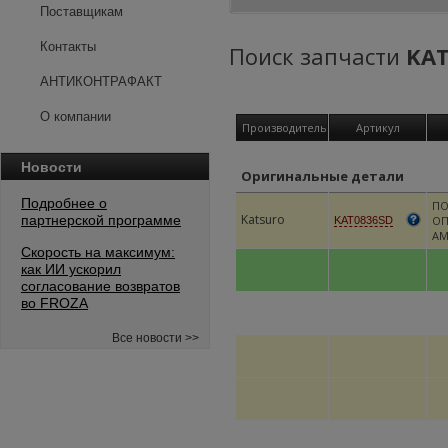
Поставщикам
Контакты
Поиск запчасти
KAT
АНТИКОНТРАФАКТ
О компании
Производитель
Артикул
Новости
Оригинальные детали
Подробнее о
П
Katsuro
партнерской программе
О
KAT0836SD
АМ
Скорость на максимум:
как ИИ ускорил
согласование возвратов
во FROZA
Все новости >>