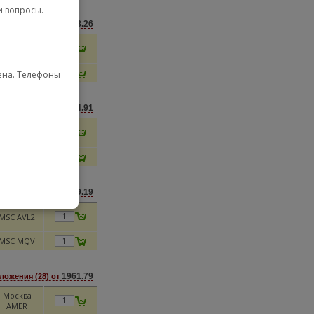
и вопросы.
1848.26
ложения (28) от
MSC AVLN
MSC MQV
мена. Телефоны
1854.91
ложения (43) от
SC ALPERC
SC NAKAO
1899.19
ложения (36) от
MSC AVL2
MSC MQV
1961.79
ложения (28) от
Москва
AMER