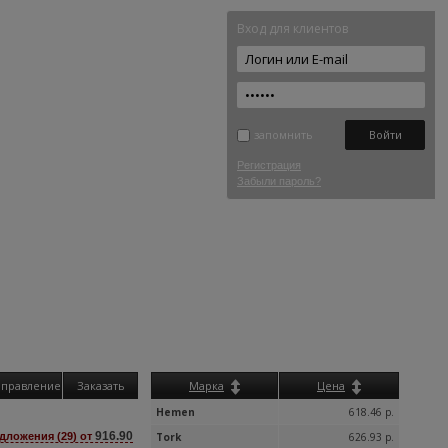
Вход для клиентов
запомнить
Регистрация
Забыли пароль?
аправление
Заказать
Марка
Цена
Hemen
618.46 р.
916.90
дложения (29) от
Tork
626.93 р.