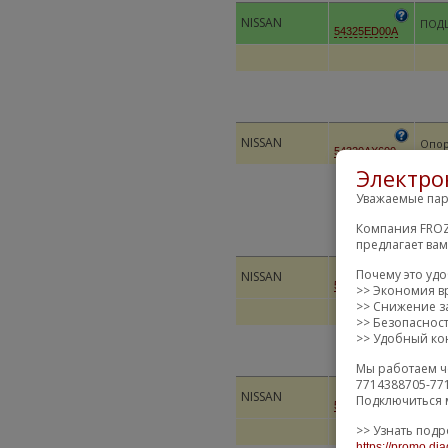
NISSAN
ПОД
54325ED00A
NISSAN
Опор
54320AX600
Электро
Уважаемые пар
Компания FROZ
предлагает ва
ПОД
Почему это уд
NISSAN
ОПОР
54325ED02A
>> Экономия в
>> Снижение за
>> Безопаснос
>> Удобный кон
Мы работаем ч
7714388705-77
Подш
NISSAN
Подключиться 
стой
54325JE20B
>> Узнать подр
https://promo.dia