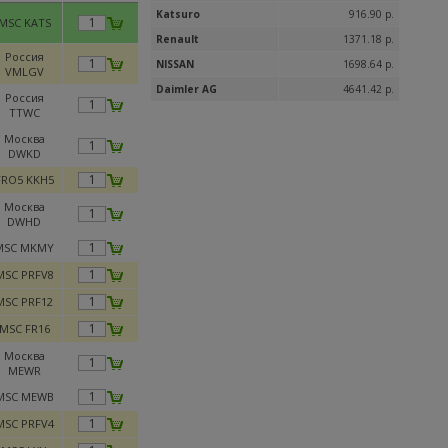
Katsuro
916.90 р.
MSC KATS
Renault
1371.18 р.
Россия
NISSAN
1698.64 р.
VMLGV
Daimler AG
4641.42 р.
Россия
TTWC
Москва
DWKD
FRO5 KKH5
Москва
DWHD
MSC MKMY
MSC PRFV8
MSC PRF12
MSC FR16
Москва
MEWR
MSC MEWB
MSC PRFV4