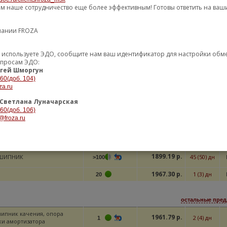
ем наше сотрудничество еще более эффективным! Готовы ответить на ваш
остальные пред
пании FROZA
ШИПНИК ОПОРЫ СТОЙКИ
1848.26 р.
1 (3) дн
25
БА]
1967.30 р.
1 (3) дн
уже используете ЭДО, сообщите нам ваш идентификатор для настройки об
20
опросам ЭДО:
гей Шморгун
-60(доб. 104)
остальные пред
za.ru
1854.91 р.
ШИПНИК АМОРТИЗАТОРА
21 (40) дн
M
>100
Светлана Луначарская
-60(доб. 106)
1874.45 р.
35 (45) дн
M
>100
@froza.ru
остальные пред
1899.19 р.
ШИПНИК
45 (50) дн
>100
1967.30 р.
1 (3) дн
20
остальные пред
ипник качения, опора
1961.79 р.
2 (4) дн
1
ки амортизатора