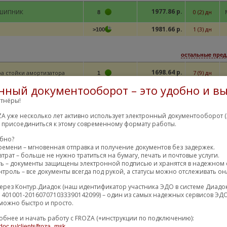
1977.86 р.
ШИПНИК
0 (2) дн
8
1981.66 р.
1 (3) дн
>100
остальные пред
1698.64 р.
а стойки амортизатора
7 (9) дн
1
нный документооборот – это удобно и вы
1868.91 р.
7 (8) дн
1
тнёры!
A уже несколько лет активно использует электронный документооборот (
м присоединиться к этому современному формату работы.
остальные пред
ШИПНИК
обно?
1967.30 р.
1 (3) дн
20
НЫЙ/BEARING-STRUT M
ремени – мгновенная отправка и получение документов без задержек.
трат – больше не нужно тратиться на бумагу, печать и почтовые услуги.
1981.66 р.
1 (3) дн
>100
ть – документы защищены электронной подписью и хранятся в надежном 
троль – все документы всегда под рукой, а статусы можно отслеживать он
остальные пред
ерез Контур.Диадок (наш идентификатор участника ЭДО в системе Диадо
1401001-201607071033390142099) – один из самых надежных сервисов ЭДО
ипник качения, опора
1841.73 р.
21 (40) дн
M
можно быстро и просто.
>100
ки амортизатора
обнее и начать работу с FROZA (+инструкции по подключению):
1851.48 р.
35 (45) дн
M
>100
doc.ru/clients/froza_msk