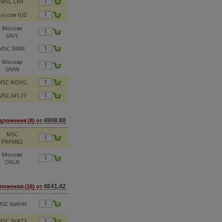
MSC LXH
оссия IUD
Москва
SXVY
MSC SXWE
Москва
SXVW
MSC NOVG
MSC AFL77
4808.88
дложения (8) от
MSC
PRFMB2
Москва
ORLN
4641.42
ложения (16) от
MSC NWHN
MSC SVAT3