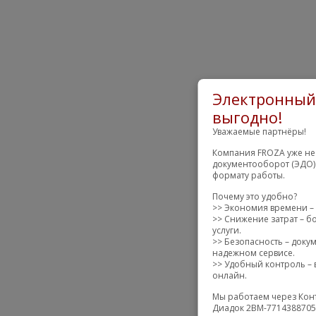
Электронный 
выгодно!
Уважаемые партнёры!
Компания FROZA уже нес
документооборот (ЭДО) 
формату работы.
Почему это удобно?
>> Экономия времени – 
>> Снижение затрат – б
услуги.
>> Безопасность – доку
надежном сервисе.
>> Удобный контроль – в
онлайн.
Мы работаем через Конт
Диадок 2BM-7714388705-