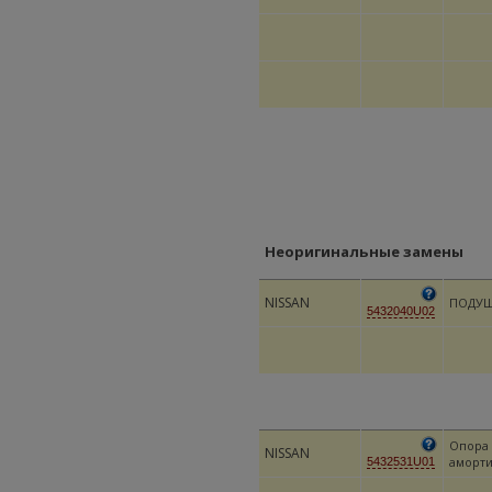
Неоригинальные замены
NISSAN
ПОДУШ
5432040U02
Опора 
NISSAN
аморти
5432531U01