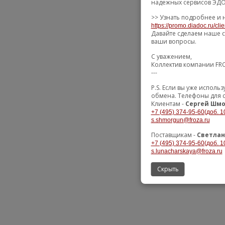
надежных сервисов ЭДО 
>> Узнать подробнее и 
https://promo.diadoc.ru/cli
Давайте сделаем наше с
ваши вопросы.
С уважением,
Коллектив компании FR
---
P.S. Если вы уже испол
обмена. Телефоны для с
Клиентам -
Сергей Шмо
+7 (495) 374-95-60(доб. 1
s.shmorgun@froza.ru
Поставщикам -
Светлан
+7 (495) 374-95-60(доб. 1
s.lunacharskaya@froza.ru
Скрыть