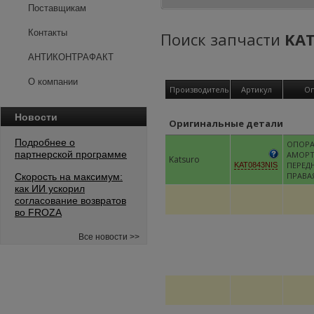
Поставщикам
Контакты
Поиск запчасти
KAT
АНТИКОНТРАФАКТ
О компании
Производитель
Артикул
Оп
Новости
Оригинальные детали
Подробнее о
ОПОР
партнерской программе
АМОРТ
Katsuro
ПЕРЕД
KAT0843NIS
ПРАВА
Скорость на максимум:
как ИИ ускорил
согласование возвратов
во FROZA
Все новости >>