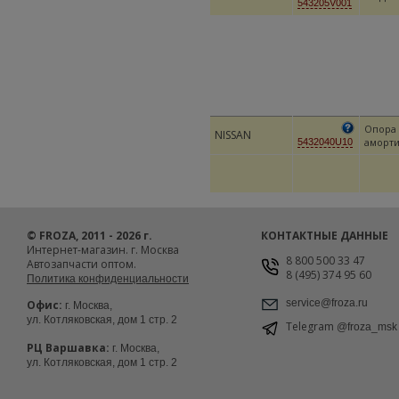
543205V001
Опора 
NISSAN
аморти
5432040U10
© FROZA, 2011 - 2026 г.
КОНТАКТНЫЕ ДАННЫЕ
Интернет-магазин. г. Москва
8 800 500 33 47
Автозапчасти оптом.
8 (495) 374 95 60
Политика конфиденциальности
service@froza.ru
Офис:
г. Москва,
ул. Котляковская, дом 1 стр. 2
Telegram
@froza_msk
РЦ Варшавка:
г. Москва,
ул. Котляковская, дом 1 стр. 2