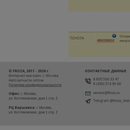
Опора
TOYOTA
аморт
4860308010
© FROZA, 2011 - 2026 г.
КОНТАКТНЫЕ ДАННЫЕ
Интернет-магазин. г. Москва
8 800 500 33 47
Автозапчасти оптом.
8 (495) 374 95 60
Политика конфиденциальности
service@froza.ru
Офис:
г. Москва,
ул. Котляковская, дом 1 стр. 2
Telegram
@froza_msk
РЦ Варшавка:
г. Москва,
ул. Котляковская, дом 1 стр. 2