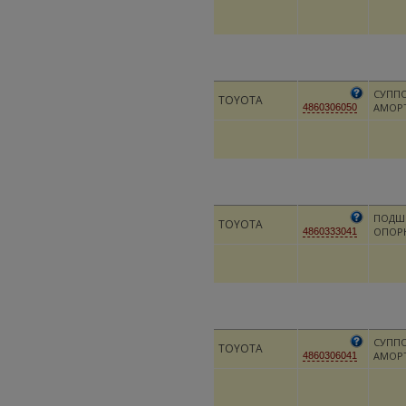
СУПП
TOYOTA
АМОР
4860306050
ПОДШ
TOYOTA
ОПОР
4860333041
СУПП
TOYOTA
АМОР
4860306041