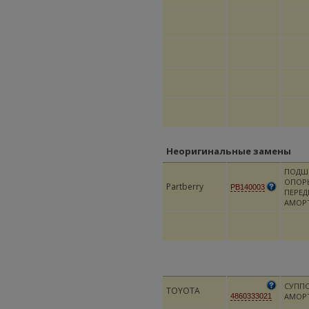
Неоригинальные замены
ПОДШ
ОПОР
Partberry
PB140003
ПЕРЕД
АМОР
СУПП
TOYOTA
АМОР
4860333021