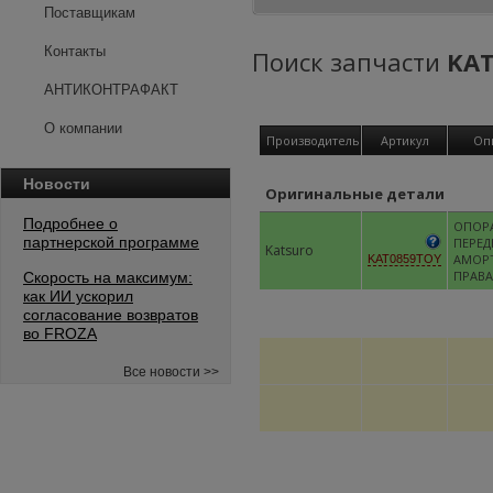
Поставщикам
Контакты
Поиск запчасти
KA
АНТИКОНТРАФАКТ
О компании
Производитель
Артикул
Оп
Новости
Оригинальные детали
Подробнее о
ОПОР
партнерской программе
ПЕРЕД
Katsuro
АМОР
KAT0859TOY
ПРАВА
Скорость на максимум:
как ИИ ускорил
согласование возвратов
во FROZA
Все новости >>