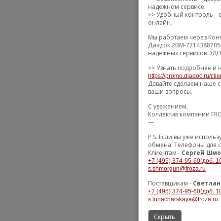
надежном сервисе.
>> Удобный контроль – в
онлайн.
Мы работаем через Конт
Диадок 2BM-7714388705-
надежных сервисов ЭДО 
>> Узнать подробнее и 
https://promo.diadoc.ru/cli
Давайте сделаем наше с
ваши вопросы.
С уважением,
Коллектив компании FR
---
P.S. Если вы уже испол
обмена. Телефоны для с
Клиентам -
Сергей Шмо
+7 (495) 374-95-60(доб. 1
s.shmorgun@froza.ru
Поставщикам -
Светлан
+7 (495) 374-95-60(доб. 1
s.lunacharskaya@froza.ru
Скрыть