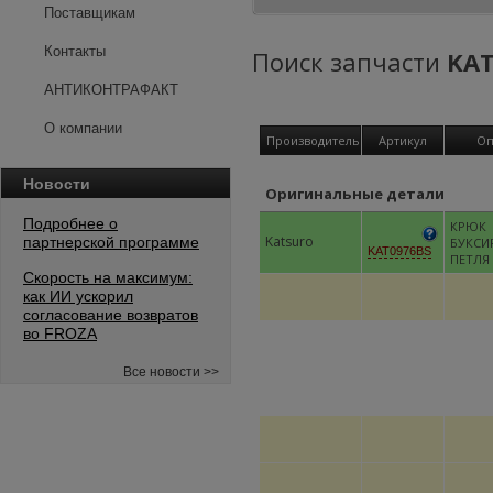
Поставщикам
Контакты
Поиск запчасти
KAT
АНТИКОНТРАФАКТ
О компании
Производитель
Артикул
Оп
Новости
Оригинальные детали
Подробнее о
КРЮК
Katsuro
партнерской программе
БУКСИ
KAT0976BS
ПЕТЛЯ
Скорость на максимум:
как ИИ ускорил
согласование возвратов
во FROZA
Все новости >>