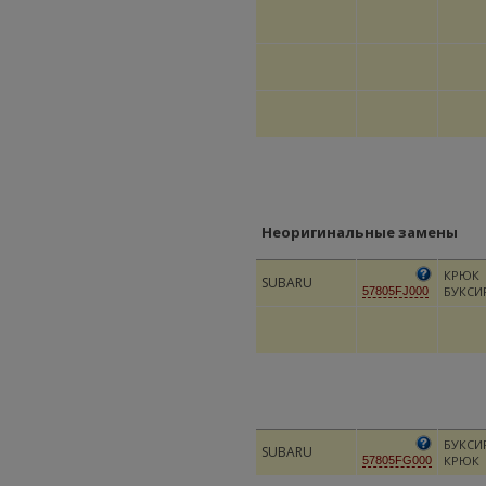
Неоригинальные замены
КРЮК
SUBARU
БУКСИ
57805FJ000
БУКСИ
SUBARU
КРЮК
57805FG000