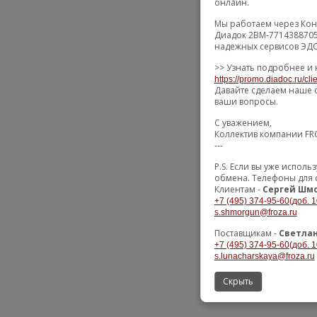
онлайн.
Мы работаем через Кон
Диадок 2BM-7714388705
надежных сервисов ЭДО
>> Узнать подробнее и 
https://promo.diadoc.ru/cl
Давайте сделаем наше 
ваши вопросы.
С уважением,
Коллектив компании F
---
P.S. Если вы уже испол
обмена. Телефоны для 
Клиентам -
Сергей Шм
+7 (495) 374-95-60(доб. 1
s.shmorgun@froza.ru
Поставщикам -
Светлан
+7 (495) 374-95-60(доб. 1
s.lunacharskaya@froza.ru
Скрыть