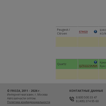
Peugeot /
БУК
674419
Citroen
КОЛ
Крю
Quartz
бук
QZ511121KA0A
© FROZA, 2011 - 2026 г.
КОНТАКТНЫЕ ДАННЫЕ
Интернет-магазин. г. Москва
8 800 500 33 47
Автозапчасти оптом.
8 (495) 374 95 60
Политика конфиденциальности