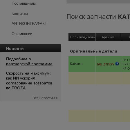
Поставщикам
Контакты
Поиск запчасти
KAT
АНТИКОНТРАФАКТ
О компании
Производитель
Артикул
Новости
Оригинальные детали
Подробнее о
ПЕТ
Katsuro
партнерской программе
БУК
KAT0994BS
КРЮ
Скорость на максимум:
как ИИ ускорил
согласование возвратов
во FROZA
Все новости >>