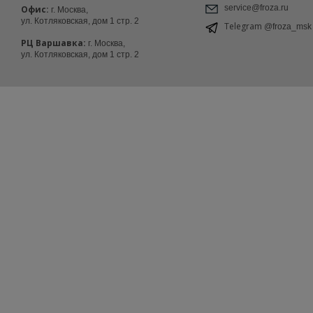
service@froza.ru
Офис:
г. Москва,
ул. Котляковская, дом 1 стр. 2
Telegram
@froza_msk
РЦ Варшавка:
г. Москва,
ул. Котляковская, дом 1 стр. 2