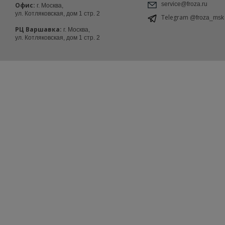
service@froza.ru
Офис:
г. Москва,
ул. Котляковская, дом 1 стр. 2
Telegram
@froza_msk
РЦ Варшавка:
г. Москва,
ул. Котляковская, дом 1 стр. 2