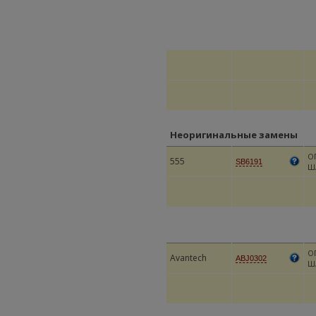
Неоригинальные замены
О
555
SB6191
Ш
О
Avantech
ABJ0302
Ш