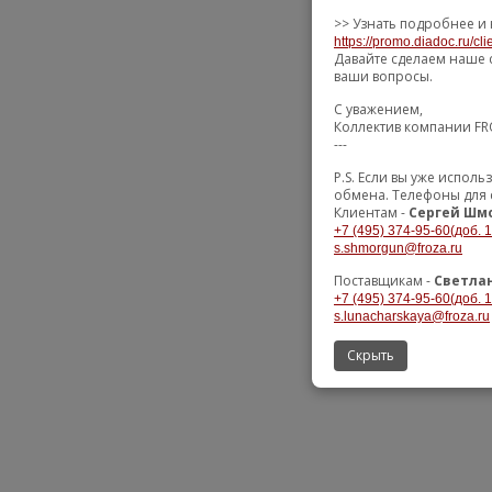
>> Узнать подробнее и 
https://promo.diadoc.ru/cl
Давайте сделаем наше 
ваши вопросы.
С уважением,
Коллектив компании F
---
P.S. Если вы уже испол
обмена. Телефоны для 
Клиентам -
Сергей Шм
+7 (495) 374-95-60(доб. 
s.shmorgun@froza.ru
Поставщикам -
Светла
+7 (495) 374-95-60(доб. 
s.lunacharskaya@froza.ru
Скрыть