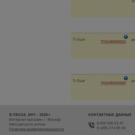
S0
Ti-Guar
д
TG51460S04023
Ti-Guar
д
TG51450S10020
© FROZA, 2011 - 2026 г.
КОНТАКТНЫЕ ДАННЫЕ
Интернет-магазин. г. Москва
8 800 500 33 47
Автозапчасти оптом.
8 (495) 374 95 60
Политика конфиденциальности