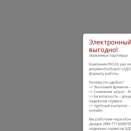
Электронный
выгодно!
Уважаемые партнёры!
Компания FROZA уже не
документооборот (ЭДО)
формату работы.
Почему это удобно?
>> Экономия времени –
>> Снижение затрат – б
>> Безопасность – док
надежном сервисе.
>> Удобный контроль – 
онлайн.
Мы работаем через Кон
Диадок 2BM-7714388705
надежных сервисов ЭДО