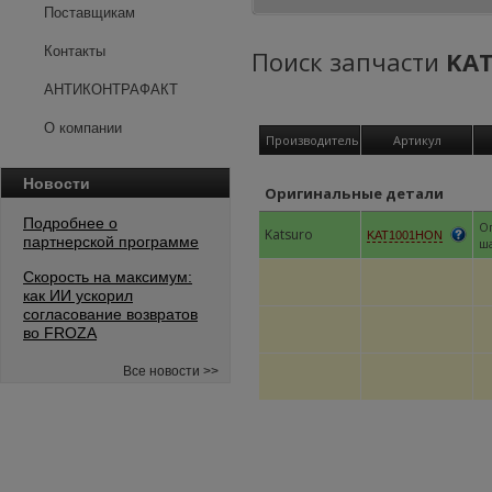
Поставщикам
Контакты
Поиск запчасти
KA
АНТИКОНТРАФАКТ
О компании
Производитель
Артикул
Новости
Оригинальные детали
Подробнее о
О
Katsuro
KAT1001HON
партнерской программе
ш
Скорость на максимум:
как ИИ ускорил
согласование возвратов
во FROZA
Все новости >>