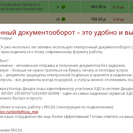
РА ШАРОВАЯ ПЕРЕДНЕГО
652.96 р.
0 (2) дн
9
НЕГО РЫЧАГА ПРАВАЯ/ЛЕВ
758.62 р.
3 (4) дн
10
нный документооборот – это удобно и вы
770.53 р.
12 (13) дн
10
тнёры!
786.41 р.
8 (10) дн
10
A уже несколько лет активно использует электронный документооборот (
810.60 р.
4 (6) дн
10
м присоединиться к этому современному формату работы.
826.92 р.
4 (5) дн
10
обно?
ремени – мгновенная отправка и получение документов без задержек.
830.80 р.
10 дн
трат – больше не нужно тратиться на бумагу, печать и почтовые услуги.
10
ть – документы защищены электронной подписью и хранятся в надежном 
850.06 р.
10 (14) дн
10
троль – все документы всегда под рукой, а статусы можно отслеживать он
851.66 р.
36 (48) дн
10
ерез Контур.Диадок (наш идентификатор участника ЭДО в системе Диадо
1401001-201607071033390142099) – один из самых надежных сервисов ЭДО
854.06 р.
4 (6) дн
6
можно быстро и просто.
856.31 р.
4 (5) дн
10
обнее и начать работу с FROZA (+инструкции по подключению):
856.80 р.
6 (7) дн
54
doc.ru/clients/froza_msk
ем наше сотрудничество еще более эффективным! Готовы ответить на ваш
874.79 р.
1 (2) дн
6
пании FROZA
887.25 р.
12 (13) дн
10