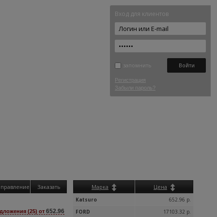
Вход для клиентов
запомнить
Регистрация
Забыли пароль?
аправление
Заказать
Марка
Цена
Katsuro
652.96 р.
652.96
дложения (25) от
FORD
17103.32 р.