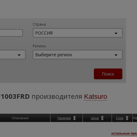
Страна
Регион
1003FRD
производителя
Katsuro
Описание
Н
Наличие
Цена
Срок
остальные пре