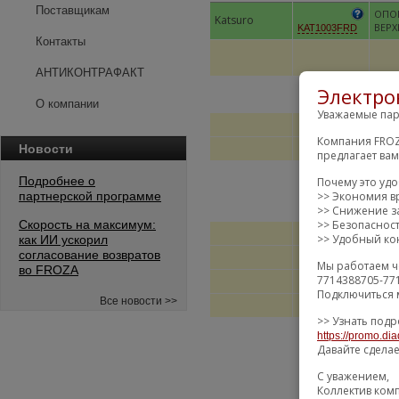
Поставщикам
ОПО
Katsuro
ВЕРХ
KAT1003FRD
Контакты
АНТИКОНТРАФАКТ
Электро
О компании
Уважаемые пар
Компания FROZ
Новости
предлагает ва
Подробнее о
Почему это уд
партнерской программе
>> Экономия в
>> Снижение за
Скорость на максимум:
>> Безопаснос
>> Удобный кон
как ИИ ускорил
согласование возвратов
Мы работаем ч
во FROZA
7714388705-77
Подключиться 
Все новости >>
>> Узнать подр
https://promo.dia
Давайте сдела
С уважением,
Коллектив ком