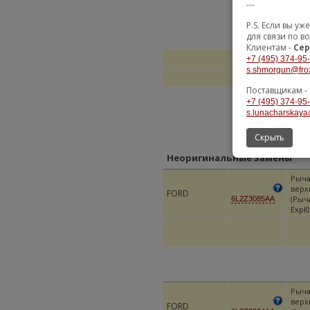
---
P.S. Если вы 
для связи по в
Клиентам -
Сер
+7 (495) 374-95
s.shmorgun@fro
Поставщикам -
+7 (495) 374-95
s.lunacharskaya
Скрыть
Неоригинальные замены
Рыча
верх
FORD
(Рыч
6L2Z3085AA
Expl0
Рыча
верх
FORD