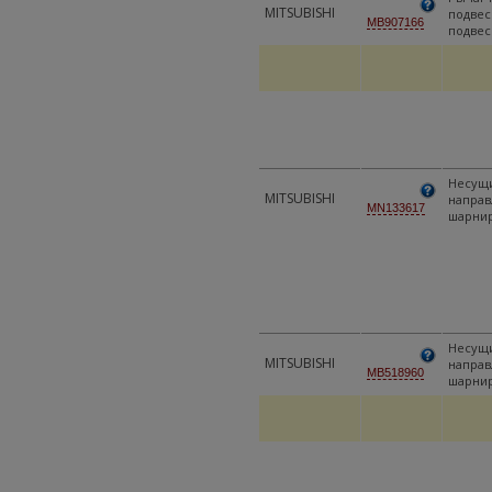
MITSUBISHI
подвес
MB907166
подвес
Несущи
MITSUBISHI
напра
MN133617
шарни
Несущи
MITSUBISHI
напра
MB518960
шарни