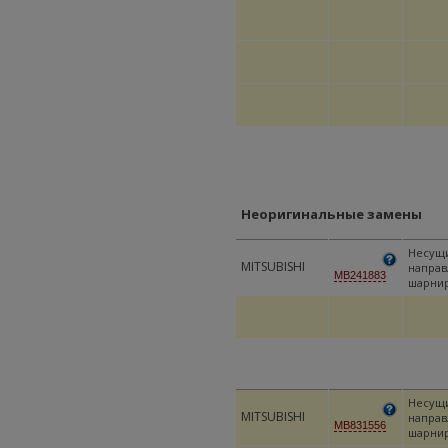
Неоригинальные замены
Несущи
MITSUBISHI
напра
MB241883
шарни
Несущи
MITSUBISHI
напра
MB831556
шарни