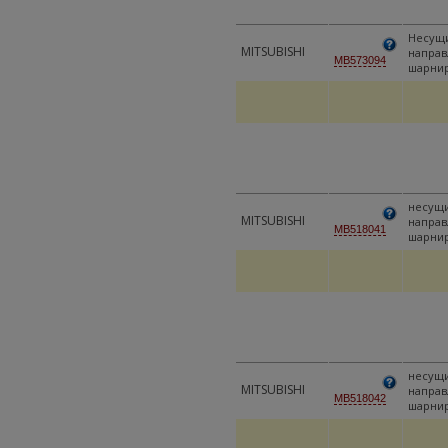
Несущи
MITSUBISHI
напра
MB573094
шарни
несущи
MITSUBISHI
напра
MB518041
шарни
несущи
MITSUBISHI
напра
MB518042
шарни