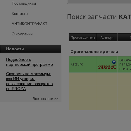
Поставщикам
Контакты
Поиск запчасти
KAT
АНТИКОНТРАФАКТ
О компании
Производитель
Артикул
Новости
Оригинальные детали
Подробнее о
ОПОРА
Katsuro
партнерской программе
ПЕРЕД
KAT1046MIT
РЫЧАГ
Скорость на максимум:
как ИИ ускорил
согласование возвратов
во FROZA
Все новости >>