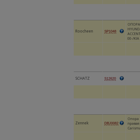
ОПОРА
HYUND
Roocheen
SP1048
ACCEN
00-/KIA
SCHATZ
S12620
Опора 
Zennek
правая
DBJ0082
Carisma