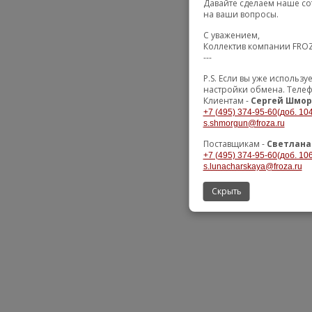
Давайте сделаем наше со
на ваши вопросы.
С уважением,
Коллектив компании FRO
---
P.S. Если вы уже использ
настройки обмена. Телеф
Клиентам -
Сергей Шмор
+7 (495) 374-95-60(доб. 104
s.shmorgun@froza.ru
Поставщикам -
Светлана
+7 (495) 374-95-60(доб. 106
s.lunacharskaya@froza.ru
Скрыть