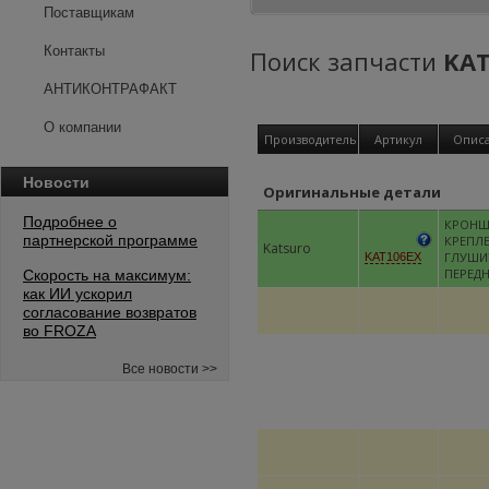
Поставщикам
Контакты
Поиск запчасти
KAT
АНТИКОНТРАФАКТ
О компании
Производитель
Артикул
Опис
Новости
Оригинальные детали
Подробнее о
КРОНШ
партнерской программе
КРЕПЛ
Katsuro
ГЛУШИ
KAT106EX
ПЕРЕД
Скорость на максимум:
как ИИ ускорил
согласование возвратов
во FROZA
Все новости >>