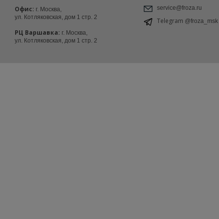
service@froza.ru
Офис:
г. Москва,
ул. Котляковская, дом 1 стр. 2
Telegram
@froza_msk
РЦ Варшавка:
г. Москва,
ул. Котляковская, дом 1 стр. 2