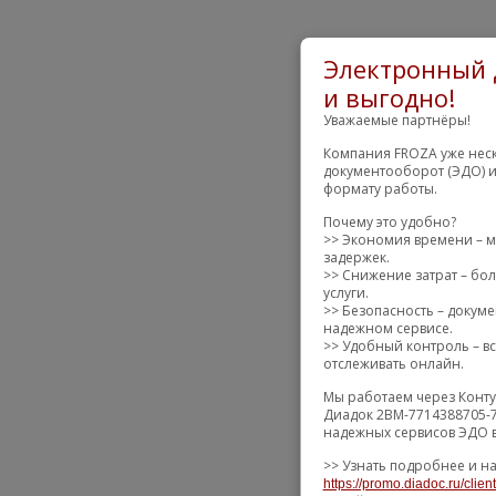
Электронный 
и выгодно!
Уважаемые партнёры!
Компания FROZA уже неск
документооборот (ЭДО) и
формату работы.
Почему это удобно?
>> Экономия времени – м
задержек.
>> Снижение затрат – бол
услуги.
>> Безопасность – докум
надежном сервисе.
>> Удобный контроль – вс
отслеживать онлайн.
Мы работаем через Конту
Диадок 2BM-7714388705-7
надежных сервисов ЭДО в
>> Узнать подробнее и на
https://promo.diadoc.ru/clien