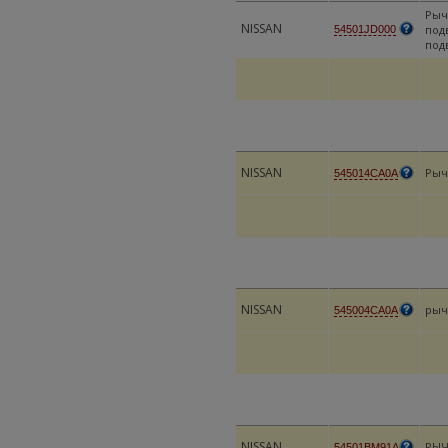
Рыч
NISSAN
под
54501JD000
под
NISSAN
Рыч
545014CA0A
NISSAN
рыч
545004CA0A
NISSAN
РЫЧ
54501BM91A