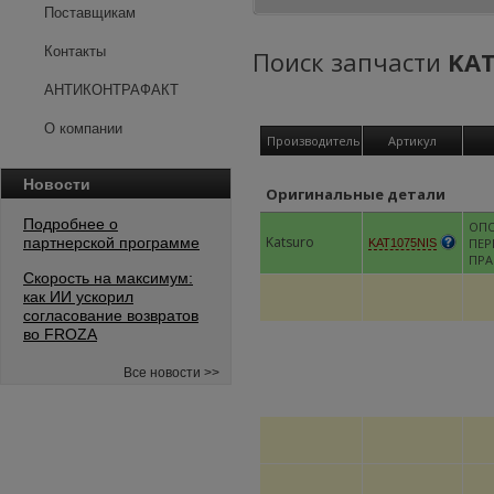
Поставщикам
Контакты
Поиск запчасти
KAT
АНТИКОНТРАФАКТ
О компании
Производитель
Артикул
Новости
Оригинальные детали
Подробнее о
ОПО
Katsuro
партнерской программе
ПЕР
KAT1075NIS
ПРА
Скорость на максимум:
как ИИ ускорил
согласование возвратов
во FROZA
Все новости >>