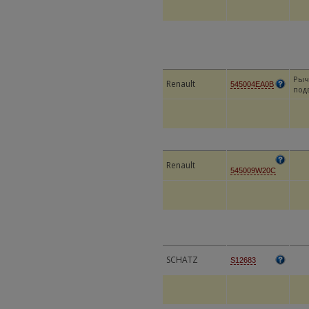
Рыч
Renault
545004EA0B
под
Renault
545009W20C
SCHATZ
S12683