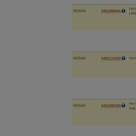
РЫЧ
NISSAN
54501BB00A
LIN
NISSAN
РЫЧ
54501JG000
Нес
NISSAN
54501BR30A
шар