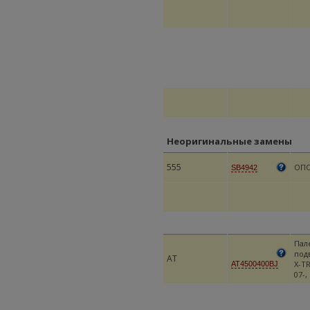
Неоригинальные замены
555
ОПО
SB4942
Пал
под
AT
X-TR
AT4500400BJ
07-