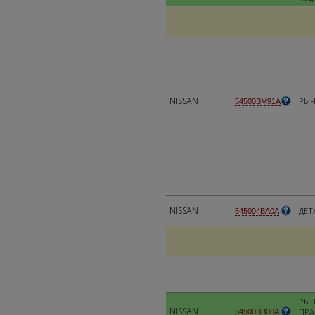
NISSAN
РЫЧ
54500BM91A
NISSAN
ДЕТ
545004BA0A
РЫЧ
NISSAN
ПРА
54500BB00A