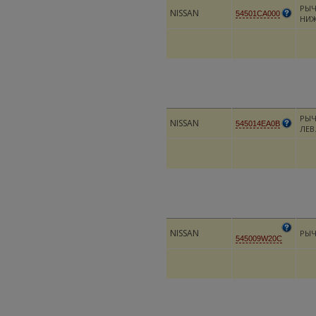
РЫЧ
NISSAN
54501CA000
НИ
РЫЧ
NISSAN
545014EA0B
ЛЕВ
NISSAN
РЫЧ
545009W20C