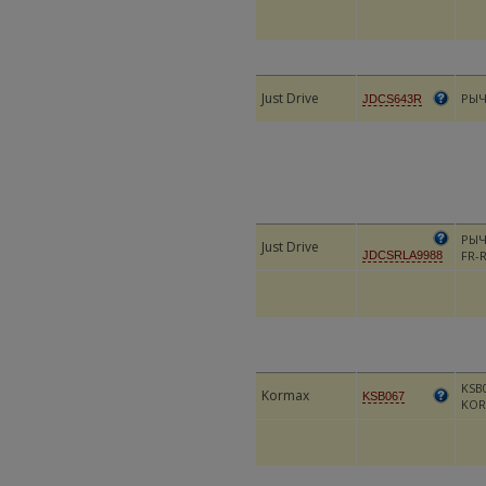
Just Drive
РЫЧ
JDCS643R
РЫЧ
Just Drive
FR-
JDCSRLA9988
KSB0
Kormax
KSB067
KOR