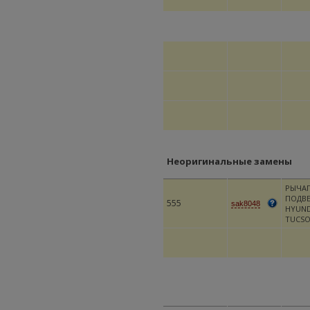
Неоригинальные замены
РЫЧАГ
ПОДВ
555
sak8048
HYUND
TUCSO