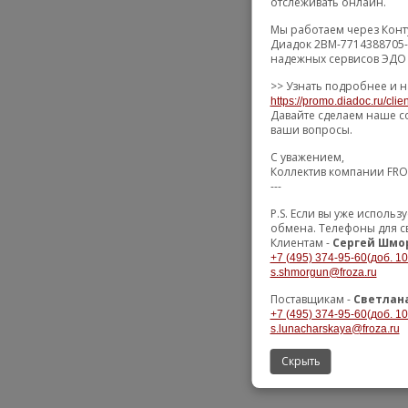
отслеживать онлайн.
Мы работаем через Конт
Диадок 2BM-7714388705-
надежных сервисов ЭДО 
>> Узнать подробнее и н
https://promo.diadoc.ru/clie
Давайте сделаем наше с
ваши вопросы.
С уважением,
Коллектив компании FR
---
P.S. Если вы уже исполь
обмена. Телефоны для с
Клиентам -
Сергей Шмо
+7 (495) 374-95-60(доб. 10
s.shmorgun@froza.ru
Поставщикам -
Светлан
+7 (495) 374-95-60(доб. 10
s.lunacharskaya@froza.ru
Скрыть