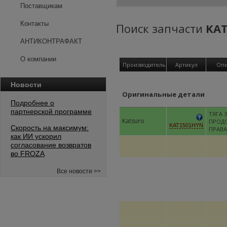
Поставщикам
Контакты
Поиск запчасти
KA
АНТИКОНТРАФАКТ
О компании
Производитель
Артикул
Опи
Новости
Оригинальные детали
Подробнее о
партнерской программе
ТЯГА 
Katsuro
ПРОД
KAT1501HYN
Скорость на максимум:
ПРАВА
как ИИ ускорил
согласование возвратов
во FROZA
Все новости >>